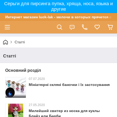
Серьги для пирсинга пупка, хряща, носа, языка и
другие
Интернет магазин luck-lak - мелочи в которых прячется сча
Статті
Статті
Основний розділ
07.07.2020
Мініатюрні скляні баночки і їх застосування
27.05.2020
Милейший свитер из носка для куклы
Блайз или Барби