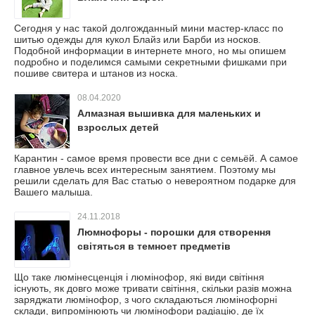
Сегодня у нас такой долгожданный мини мастер-класс по
шитью одежды для кукол Блайз или Барби из носков.
Подобной информации в интернете много, но мы опишем
подробно и поделимся самыми секретными фишками при
пошиве свитера и штанов из носка.
08.04.2020
Алмазная вышивка для маленьких и
взрослых детей
Карантин - самое время провести все дни с семьёй. А самое
главное увлечь всех интересным занятием. Поэтому мы
решили сделать для Вас статью о невероятном подарке для
Вашего малыша.
24.11.2018
Люмнофоры - порошки для створення
світяться в темноет предметів
Що таке люмінесценція і люмінофор, які види світіння
існують, як довго може тривати світіння, скільки разів можна
заряджати люмінофор, з чого складаються люмінофорні
склади, випромінюють чи люмінофори радіацію, де їх