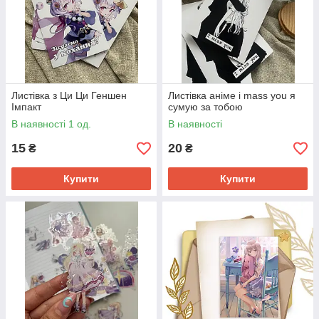
Листівка з Ци Ци Геншен
Листівка аніме i mass you я
Імпакт
сумую за тобою
В наявності 1 од.
В наявності
15
20
₴
₴
Купити
Купити