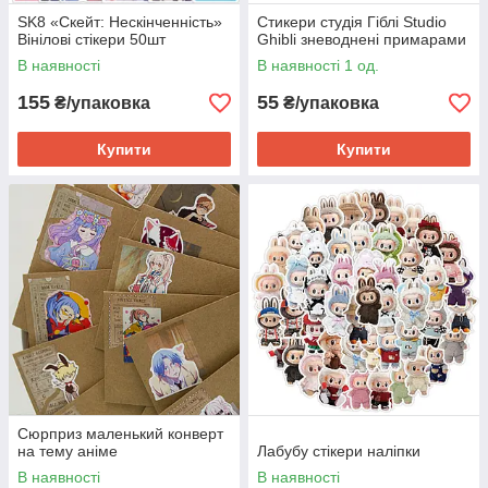
SK8 «Скейт: Нескінченність»
Стикери студія Гіблі Studio
Вінілові стікери 50шт
Ghibli зневоднені примарами
В наявності
В наявності 1 од.
155
55
₴/упаковка
₴/упаковка
Купити
Купити
Сюрприз маленький конверт
на тему аніме
Лабубу стікери наліпки
В наявності
В наявності