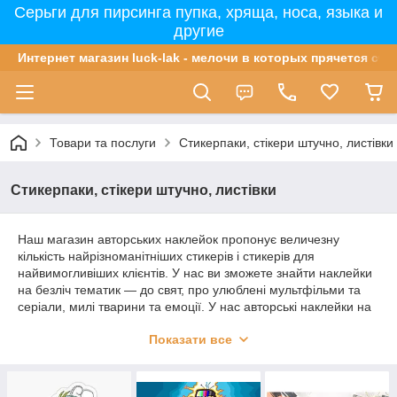
Серьги для пирсинга пупка, хряща, носа, языка и
другие
Интернет магазин luck-lak - мелочи в которых прячется сча
Товари та послуги
Стикерпаки, стікери штучно, листівки
Стикерпаки, стікери штучно, листівки
Наш магазин авторських наклейок пропонує величезну
кількість найрізноманітніших стикерів і стикерів для
найвимогливіших клієнтів. У нас ви зможете знайти наклейки
на безліч тематик — до свят, про улюблені мультфільми та
серіали, милі тварини та емоції. У нас авторські наклейки на
будь-який колір і смак. У наявності понад 100 дизайнів, з яких
Показати все
ви підберете ідеальний варіант собі або на подарунок. Герої
DC, мультиків, рок-групи та навіть улюблені серіали, і це ще
не повний перелік.