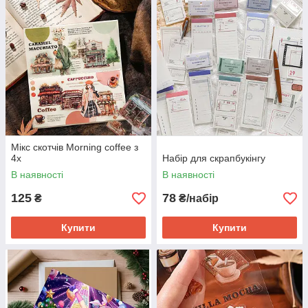
Мікс скотчів Morning coffee з
4х
Набір для скрапбукінгу
В наявності
В наявності
125
78
₴
₴/набір
Купити
Купити