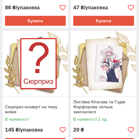
86
47
₴/упаковка
₴/упаковка
Купити
Купити
Листівка Кітагава та Годжі
Сюрприз конверт на тему
Фарфорова лялька
аніме
закохалася
В наявності
В наявності 1 од.
145
20
₴/упаковка
₴