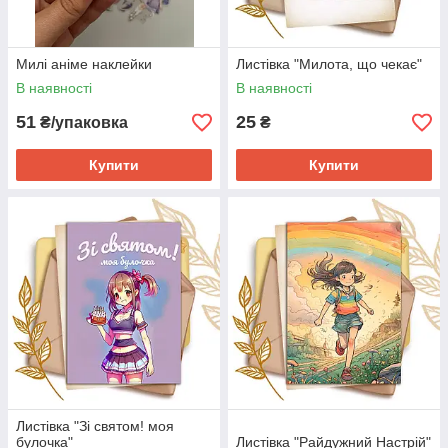
Милі аніме наклейки
Листівка "Милота, що чекає"
В наявності
В наявності
51
25
₴/упаковка
₴
Купити
Купити
Листівка "Зі святом! моя
булочка"
Листівка "Райдужний Настрій"