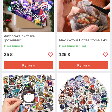
Авторська листівка
"розквітай"
Мікс скотчів Coffee froma з 4х
В наявності
В наявності 1 од.
25
125
₴
₴
Купити
Купити