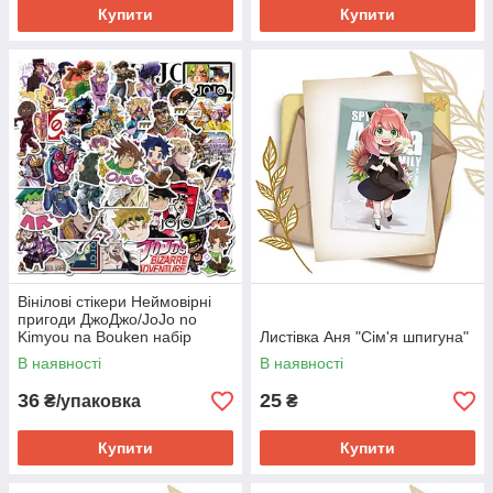
Купити
Купити
Вінілові стікери Неймовірні
пригоди ДжоДжо/JoJo no
Kimyou na Bouken набір
Листівка Аня "Сім'я шпигуна"
В наявності
В наявності
36
25
₴/упаковка
₴
Купити
Купити