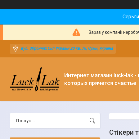
Серьги
Зараз у компанії неробо
вул. Збройних Сил України 20 кв, 78, Суми, Україна
Интернет магазин luck-lak -
которых прячется счастье
Стікери 