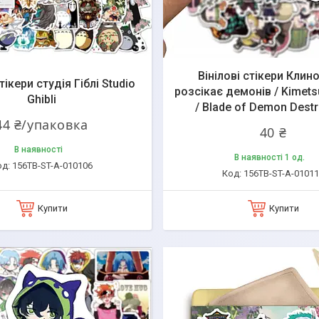
Вінілові стікери Клин
стікери студія Гіблі Studio
розсікає демонів / Kimets
Ghibli
/ Blade of Demon Destr
44 ₴/упаковка
40 ₴
В наявності
В наявності 1 од.
156TB-ST-A-010106
156TB-ST-A-0101
Купити
Купити