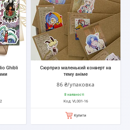
io Ghibli
Сюрприз маленький конверт на
ами
тему аніме
а
86 ₴/упаковка
В наявності
12
VL001-16
Купити