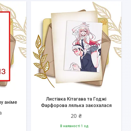
Листівка Кітагава та Годжі
у аніме
Фарфорова лялька закохалася
а
20 ₴
В наявності 1 од.