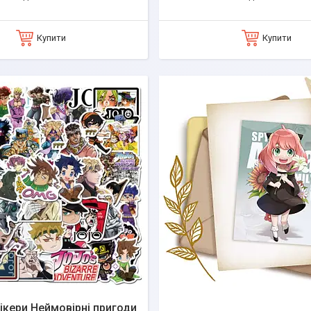
Купити
Купити
тікери Неймовірні пригоди