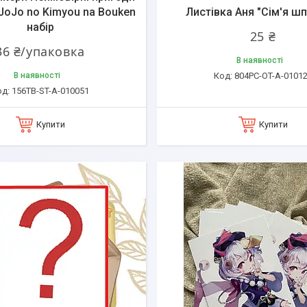
Jo no Kimyou na Bouken
Листівка Аня "Сім'я шп
набір
25 ₴
36 ₴/упаковка
В наявності
В наявності
804PC-OT-A-0101
156TB-ST-A-010051
Купити
Купити