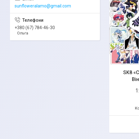
sunfloweralamo@gmail.com
+380 (67) 784-46-30
Ольга
SK8 «С
Він
1