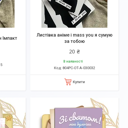
Листівка аніме i mass you я сумую
н Імпакт
за тобою
20 ₴
В наявності
15
804PC-OT-A-030032
Купити