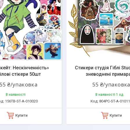
кейт: Нескінченність»
Стикери студія Гіблі Stud
ілові стікери 50шт
зневоднені примар
55 ₴/упаковка
55 ₴/упаковк
В наявності
В наявності 1 од.
156TB-ST-A-010020
804PC-ST-A-0101
Купити
Купити