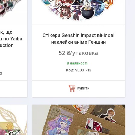
ок, що
Стікери Genshin Impact вінілові
u no Yaiba
наклейки аніме Геншин
uction
52 ₴/упаковка
В наявності
VL001-13
13
Купити