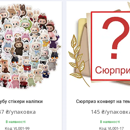
убу стікери наліпки
Сюрприз конверт на тем
47 ₴/упаковка
145 ₴/упаковк
В наявності
В наявності
VL001-99
VL001-17