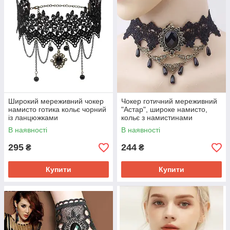
Широкий мереживний чокер
Чокер готичний мереживний
намисто готика кольє чорний
"Астар", широке намисто,
із ланцюжками
кольє з намистинами
В наявності
В наявності
295
244
₴
₴
Купити
Купити