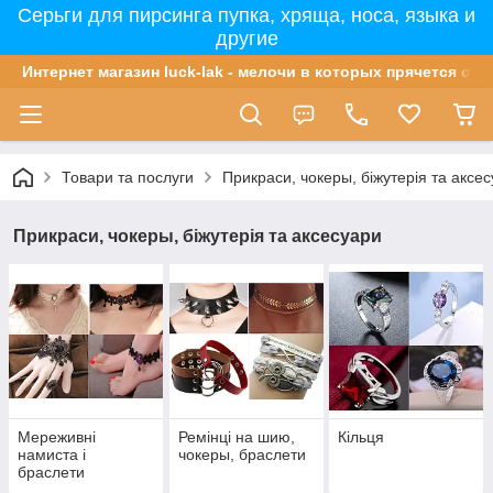
Серьги для пирсинга пупка, хряща, носа, языка и
другие
Интернет магазин luck-lak - мелочи в которых прячется сча
Товари та послуги
Прикраси, чокеры, біжутерія та аксе
Прикраси, чокеры, біжутерія та аксесуари
Мереживні
Ремінці на шию,
Кільця
намиста і
чокеры, браслети
браслети