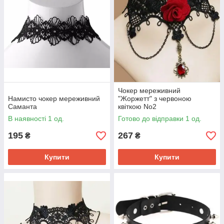
Чокер мереживний
Намисто чокер мереживний
"Жоржетт" з червоною
Саманта
квіткою No2
В наявності 1 од.
Готово до відправки 1 од.
195
267
₴
₴
Купити
Купити