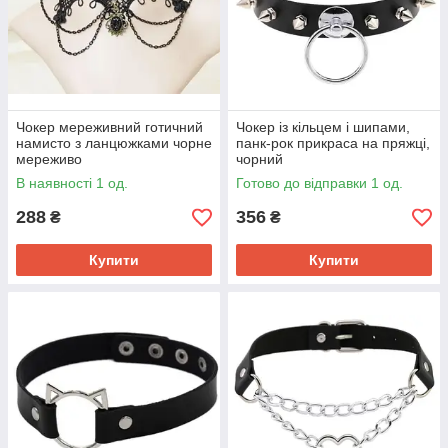
Чокер мереживний готичний
Чокер із кільцем і шипами,
намисто з ланцюжками чорне
панк-рок прикраса на пряжці,
мереживо
чорний
В наявності 1 од.
Готово до відправки 1 од.
288
356
₴
₴
Купити
Купити