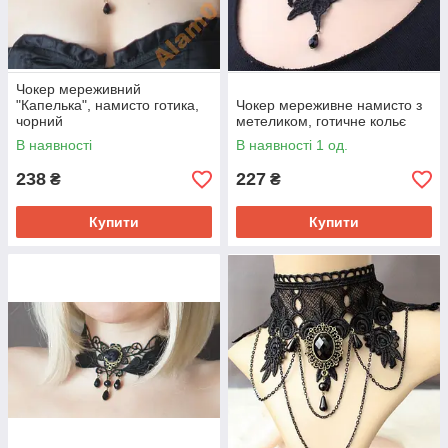
Чокер мереживний
"Капелька", намисто готика,
Чокер мереживне намисто з
чорний
метеликом, готичне кольє
В наявності
В наявності 1 од.
238
227
₴
₴
Купити
Купити