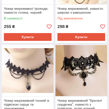
Чокер мереживної троянди,
Чокер мереживний, намисто
намисто готика, чорний
широке з кавошоном
В наявності
Під замовлення
255
298
₴
₴
Купити
Купити
Чокер мереживний тонкий із
Чокер мереживний "Крилаті
підвіскою серце та
сердечка", намисто з
ланцюжками
підвіскою, колір чорний