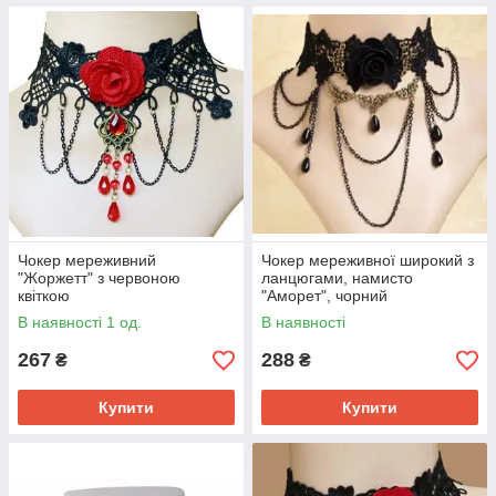
Чокер мереживний
Чокер мереживної широкий з
"Жоржетт" з червоною
ланцюгами, намисто
квіткою
"Аморет", чорний
В наявності 1 од.
В наявності
267
288
₴
₴
Купити
Купити