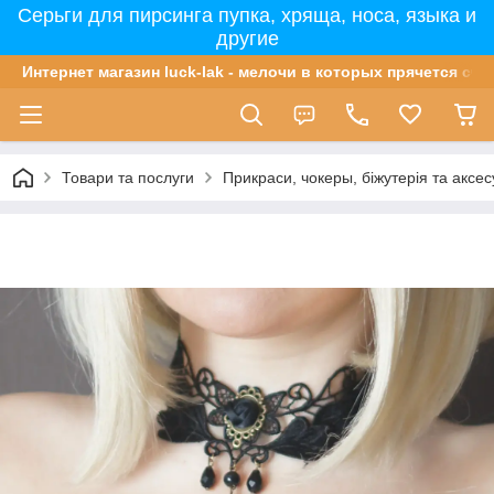
Серьги для пирсинга пупка, хряща, носа, языка и
другие
Интернет магазин luck-lak - мелочи в которых прячется сча
Товари та послуги
Прикраси, чокеры, біжутерія та аксе