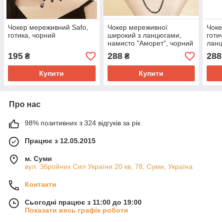
Чокер мереживний Safo,
Чокер мереживної
Чок
готика, чорний
широкий з ланцюгами,
готи
намисто "Аморет", чорний
лан
мер
195
288
288
₴
₴
Купити
Купити
Про нас
98% позитивних з 324 відгуків за рік
Працює з 12.05.2015
м. Суми
вул. Збройних Сил України 20 кв, 78, Суми, Україна
Контакти
Сьогодні працює з 11:00 до 19:00
Показати весь графік роботи