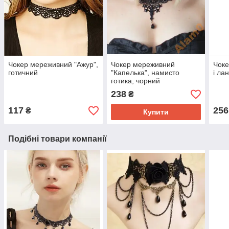
Чокер мереживний "Ажур",
Чокер мереживний
Чоке
готичний
"Капелька", намисто
і ла
готика, чорний
238
₴
117
256
₴
Купити
Подібні товари компанії