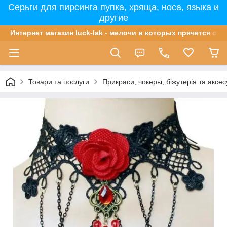
Серьги для пирсинга пупка, хряща, носа, языка и
другие
Интернет магазин luck-lak - мелочи в которых прячется сча
Товари та послуги
Прикраси, чокеры, біжутерія та аксе