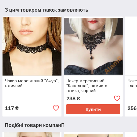
З цим товаром також замовляють
Чокер мереживний "Ажур",
Чокер мереживний
Чоке
готичний
"Капелька", намисто
і ла
готика, чорний
238
₴
117
256
₴
Купити
Подібні товари компанії