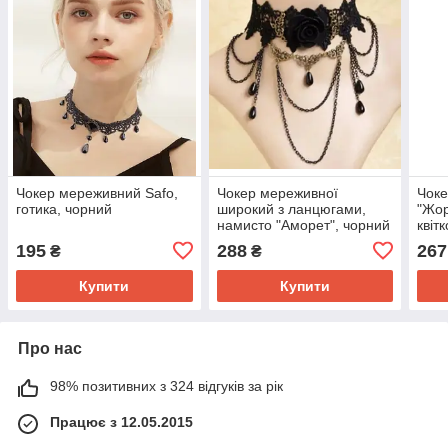
Чокер мереживний Safo,
Чокер мереживної
Чок
готика, чорний
широкий з ланцюгами,
"Жор
намисто "Аморет", чорний
квіт
195
288
267
₴
₴
Купити
Купити
Про нас
98% позитивних з 324 відгуків за рік
Працює з 12.05.2015