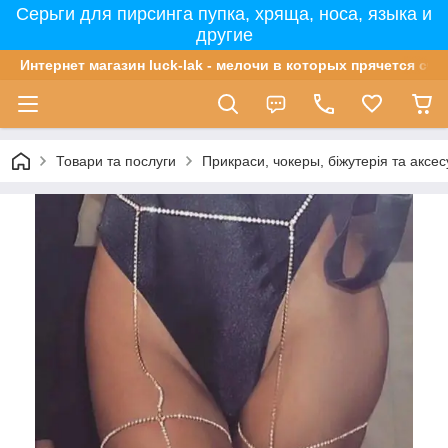
Серьги для пирсинга пупка, хряща, носа, языка и
другие
Интернет магазин luck-lak - мелочи в которых прячется сча
Товари та послуги
Прикраси, чокеры, біжутерія та аксе