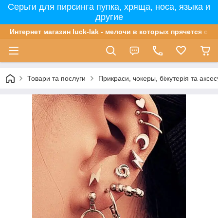
Серьги для пирсинга пупка, хряща, носа, языка и
другие
Интернет магазин luck-lak - мелочи в которых прячется сча
Товари та послуги
Прикраси, чокеры, біжутерія та аксе