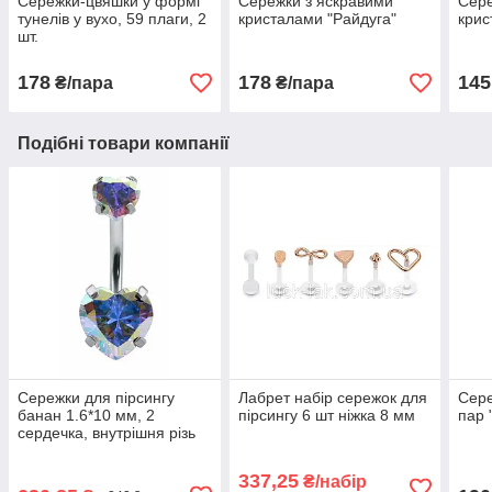
Сережки-цвяшки у формі
Сережки з яскравими
Сере
тунелів у вухо, 59 плаги, 2
кристалами "Райдуга"
крис
шт.
178
178
145
₴/пара
₴/пара
Подібні товари компанії
Сережки для пірсингу
Лабрет набір сережок для
Сере
банан 1.6*10 мм, 2
пірсингу 6 шт ніжка 8 мм
пар 
сердечка, внутрішня різь
337,25
₴/набір