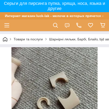
Серьги для пирсинга пупка, хряща, носа, языка и
другие
Интернет магазин luck-lak - мелочи в которых прячется сча
Товари та послуги
Шарнірні ляльки, Барбі, Блайз, bjd ав