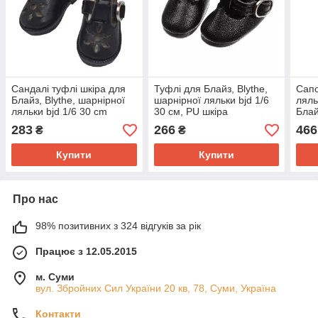
Сандалі туфлі шкіра для
Туфлі для Блайз, Blythe,
Сапо
Блайз, Blythe, шарнірної
шарнірної ляльки bjd 1/6
ляль
ляльки bjd 1/6 30 cm
30 см, PU шкіра
Бла
283
266
466
₴
₴
Купити
Купити
Про нас
98% позитивних з 324 відгуків за рік
Працює з 12.05.2015
м. Суми
вул. Збройних Сил України 20 кв, 78, Суми, Україна
Контакти