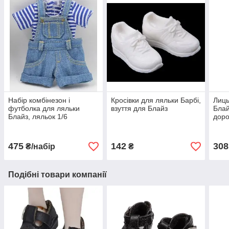
Набір комбінезон і
Кросівки для ляльки Барбі,
Лиць
футболка для ляльки
взуття для Блайз
Блай
Блайз, ляльок 1/6
доро
каст
475
142
308
₴/набір
₴
Подібні товари компанії