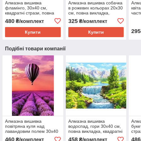
Алмазна вишивка
Алмазна вишивка собачка
Алма
фламінго, 30х40 см,
в рожевих кольорах 20х30
квіт
квадратні стрази, повна
см, повна викладка,
част
викладка Huacan
квадратні стрази
480
325
₴/комплект
₴/комплект
295
Купити
Купити
Подібні товари компанії
Алмазна вишивка
Алмазна вишивка
Алма
повітряна куля над
водоспад, гори 30х40 см,
буке
лавандовим полем 30х40
повна викладка, квадратні
стра
см, квадратні стрази,
стрази Huacan
460
458
486
₴/комплект
₴/комплект