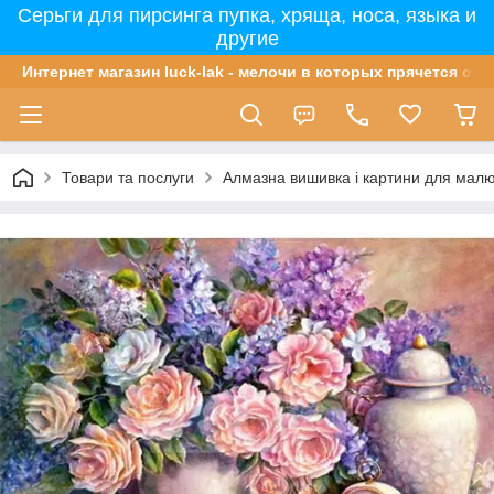
Серьги для пирсинга пупка, хряща, носа, языка и
другие
Интернет магазин luck-lak - мелочи в которых прячется сча
Товари та послуги
Алмазна вишивка і картини для мал