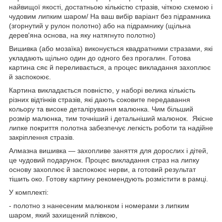
найвищої якості, достатньою кількістю стразів, чіткою схемою і
чудовим липким шаром/ На ваш вибір варіант без підрамника
(згорнутий у рулон полотно) або на підрамнику (щільна
дерев'яна основа, на яку натягнуто полотно)
Вишивка (або мозаїка) виконується квадратними стразами, які
укладають щільно один до одного без прогалин. Готова
картина сяє й переливається, а процес викладання захоплює
й заспокоює.
Картина викладається повністю, у наборі велика кількість
різних відтінків стразів, які дають соковите передавання
кольору та високе деталірування малюнка. Чим більший
розмір малюнка, тим точніший і детальніший малюнок. Якісне
липке покриття полотна забезпечує легкість роботи та надійне
закріплення стразів.
Алмазна вишивка — захопливе заняття для дорослих і дітей,
це чудовий подарунок. Процес викладання страз на липку
основу захоплює й заспокоює нерви, а готовий результат
тішить око. Готову картину рекомендують розмістити в рамці.
У комплекті:
- полотно з нанесеним малюнком і номерами з липким
шаром, який захищений плівкою,