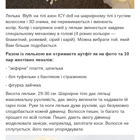
Лялька Blyth на тілі азон ICY doll на шарнірному тілі з густим
волоссям і 3D очима, які перемикаються і змінюють
колір. Колір і напрямок очей у ляльки змінюється завдяки
спеціальному механізму в голові (4 різних кольори —
блакитний, рожевий, сірий і карій). Можна вибрати той, який
Вам більше подобається.
Разом із лялькою ви отримаєте аутфіт як на фото та 10
пар жестівих пензлів:
- "зефірне" плаття, шпилька
- білі туфельки з бантиком і стразинкою
- фігурка зайчика
Висота ляльки: 29-30 см. Шарнірне тіло дає ляльці
максимальну рухливість, дає змогу вигинати та надавати їй
гарні пози. Руки та ноги ляльки дуже рухливі, що безумовно
сподобається кожній дівчинці. Волосся пишні, їх багато та
прошиті по всій голові. Пишні, дають змогу дівчинці
моделювати зачіски, наприклад, заплітати коси. Волосся не
сплутується, його легко упорядкувати.