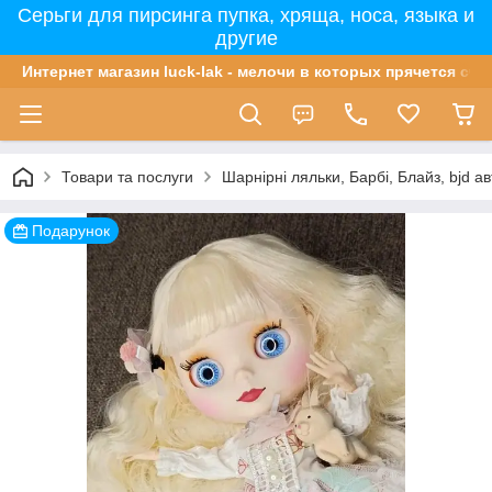
Серьги для пирсинга пупка, хряща, носа, языка и
другие
Интернет магазин luck-lak - мелочи в которых прячется сча
Товари та послуги
Шарнірні ляльки, Барбі, Блайз, bjd ав
Подарунок