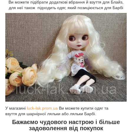
Ви можете підібрати додаткові вбрання й взуття для Блайз,
для неї також підходить одяг, який позиціюється для Барбі
У магазині
luck-lak.prom.ua
Ви можете купити одяг та
взуття
для шарнірної ляльки або ляльки Барбі.
Бажаємо чудового настрою і більше
задоволення від покупок