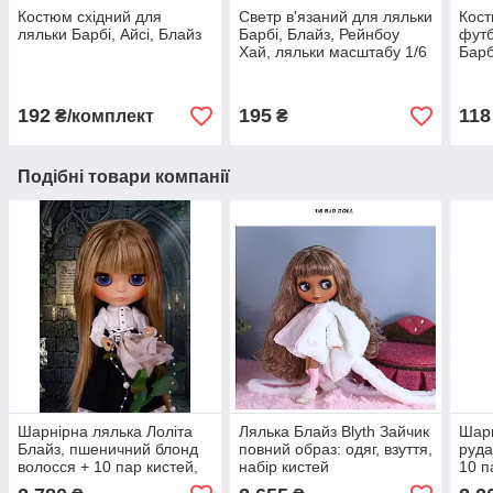
Костюм східний для
Светр в'язаний для ляльки
Кост
ляльки Барбі, Айсі, Блайз
Барбі, Блайз, Рейнбоу
футб
Хай, ляльки масштабу 1/6
Барб
192
195
118
₴/комплект
₴
Подібні товари компанії
Шарнірна лялька Лоліта
Лялька Блайз Blyth Зайчик
Шарн
Блайз, пшеничний блонд
повний образ: одяг, взуття,
руда
волосся + 10 пар кистей,
набір кистей
10 п
одяг і взуття
взут