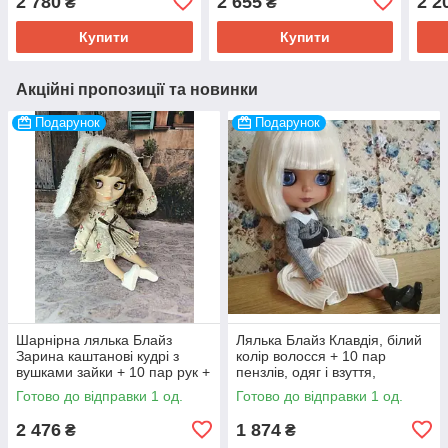
2 780
2 655
2 2
₴
₴
Купити
Купити
Акційні пропозиції та новинки
Подарунок
Подарунок
Шарнірна лялька Блайз
Лялька Блайз Клавдія, білий
Зарина каштанові кудрі з
колір волосся + 10 пар
вушками зайки + 10 пар рук +
пензлів, одяг і взуття,
комплект з шапочкою і взуття
блондинка
Готово до відправки 1 од.
Готово до відправки 1 од.
2 476
1 874
₴
₴