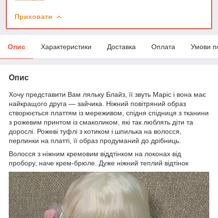
Приховати
Опис
Характеристики
Доставка
Оплата
Умови п
Опис
Хочу представити Вам ляльку Блайз, її звуть Маріс і вона має
найкращого друга — зайчика. Ніжний повітряний образ
створюється платтям із мереживом, спідня спідниця з тканини
з рожевим принтом із смаколиком, які так люблять діти та
дорослі. Рожеві туфлі з котиком і шпилька на волосся,
перлинки на платті, її образ продуманий до дрібниць.
Волосся з ніжним кремовим віддтінком на локонах від
пробору, наче крем-брюле. Дуже ніжний теплий відтінок