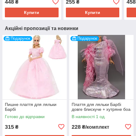
448
255
458
₴
₴
Купити
Купити
Акційні пропозиції та новинки
Подарунок
Подарунок
Пишне плаття для ляльки
Плаття для ляльки Барбі
Барбі
довге блискуче + хутряне боа
Готово до відправки
В наявності 1 од.
315
228
₴
₴/комплект