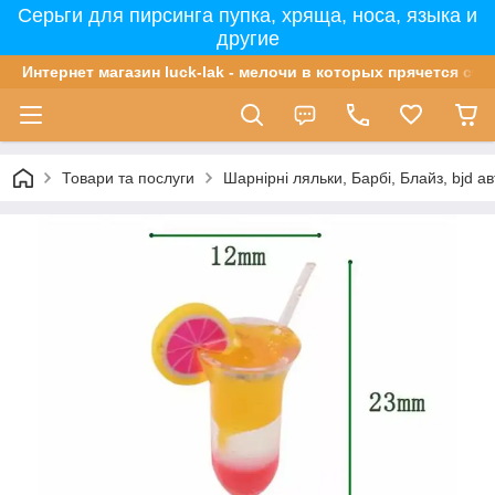
Серьги для пирсинга пупка, хряща, носа, языка и
другие
Интернет магазин luck-lak - мелочи в которых прячется сча
Товари та послуги
Шарнірні ляльки, Барбі, Блайз, bjd ав