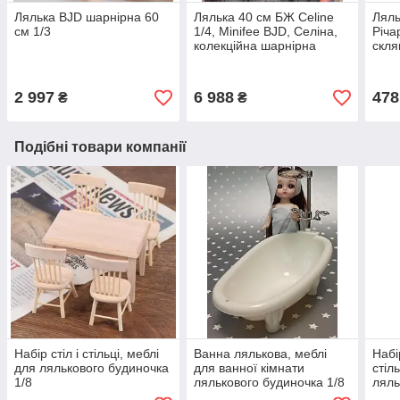
Лялька BJD шарнірна 60
Лялька 40 см БЖ Celine
Ляль
см 1/3
1/4, Minifee BJD, Селіна,
Річа
колекційна шарнірна
скля
лялька
блон
2 997
6 988
478
₴
₴
Подібні товари компанії
Набір стіл і стільці, меблі
Ванна лялькова, меблі
Набі
для лялькового будиночка
для ванної кімнати
стіл
1/8
лялькового будиночка 1/8
ляль