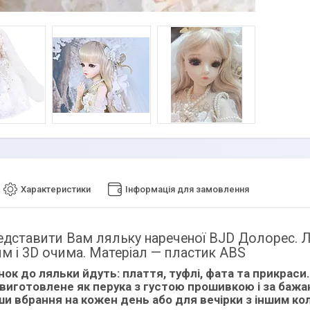
Характеристики
Інформація для замовлення
едставити Вам ляльку нареченої BJD Долорес. Ля
м і 3D очима. Матеріал — пластик ABS
нок до ляльки йдуть: плаття, туфлі, фата та прикра
виготовлене як перука з густою прошивкою і за бажа
ши вбрання на кожен день або для вечірки з іншим к