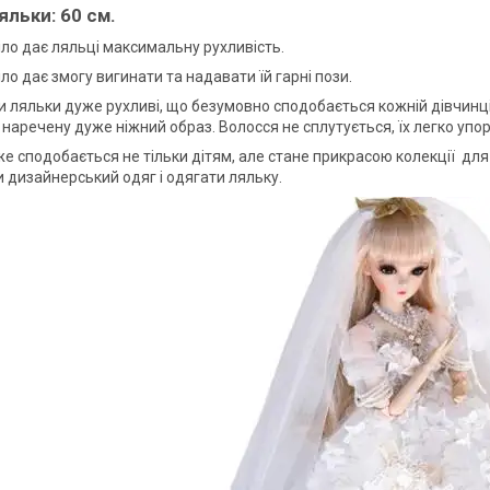
яльки: 60 см.
іло дає ляльці максимальну рухливість.
ло дає змогу вигинати та надавати їй гарні пози.
и ляльки дуже рухливі, що безумовно сподобається кожній дівчинці.
аречену дуже ніжний образ. Волосся не сплутується, їх легко упоря
 сподобається не тільки дітям, але стане прикрасою колекції для д
 дизайнерський одяг і одягати ляльку.