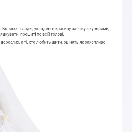
 Волосся гладкі, укладені в красиву зачіску з кучерями,
дкувати, прошиті по всій голові.
орослих, а ті, хто любить шити, оцінять як захопливо