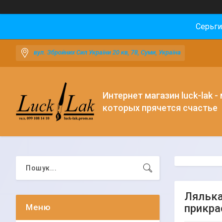
Серьги
вул. Збройних Сил України 20 кв, 78, Суми, Україна
Интернет магазин luck-lak -
которых прячется счастье
Лялька
прикра