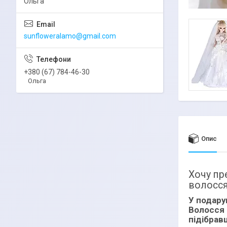
Ольга
sunfloweralamo@gmail.com
+380 (67) 784-46-30
Ольга
Опис
Хочу пр
волосся
У подару
Волосся 
підібрав