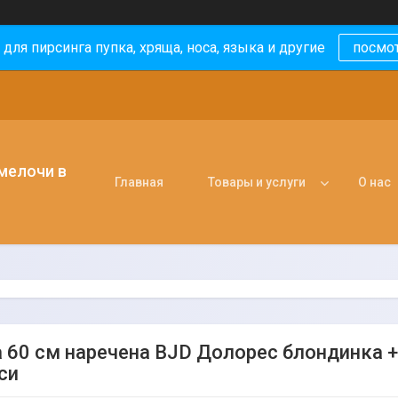
 для пирсинга пупка, хряща, носа, языка и другие
посмо
 мелочи в
Главная
Товары и услуги
О нас
 60 см наречена BJD Долорес блондинка + в
си