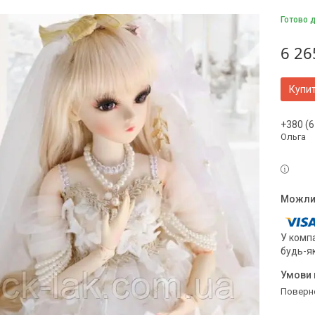
Готово д
6 26
Купи
+380 (6
Ольга
У компа
будь-я
поверн