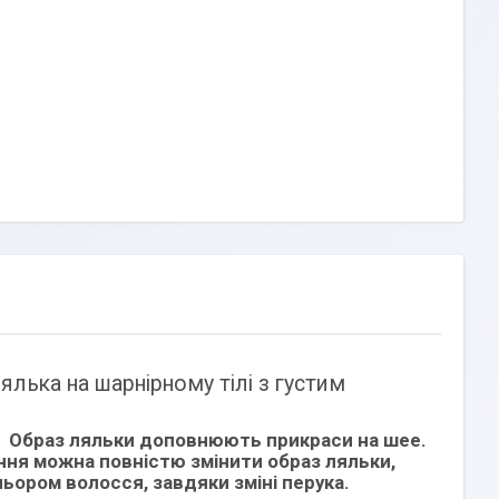
лька на шарнірному тілі з густим
си. Образ ляльки доповнюють прикраси на шее.
ння можна повністю змінити образ ляльки,
ольором волосся, завдяки зміні перука.