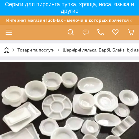
Серьги для пирсинга пупка, хряща, носа, языка и
другие
Интернет магазин luck-lak - мелочи в которых прячется сча
Товари та послуги
Шарнірні ляльки, Барбі, Блайз, bjd ав