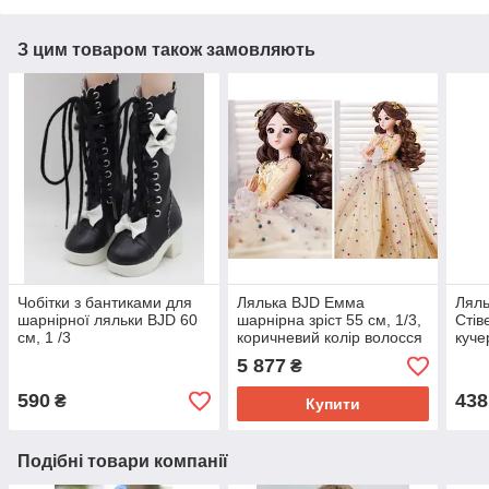
З цим товаром також замовляють
Чобітки з бантиками для
Лялька BJD Емма
Ляль
шарнірної ляльки BJD 60
шарнірна зріст 55 см, 1/3,
Стів
см, 1 /3
коричневий колір волосся
куче
+ одяг і взуття +
скля
5 877
₴
подарунокова коробка
кост
590
438
₴
Купити
Подібні товари компанії