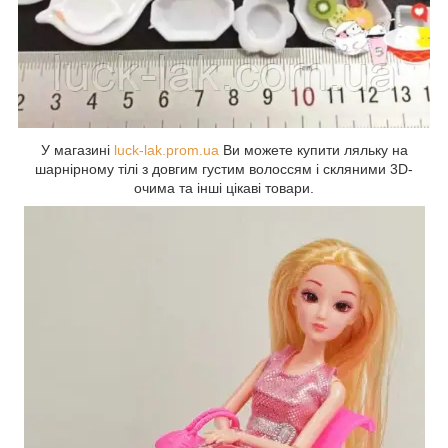
У магазині
luck-lak.prom.ua
Ви можете купити ляльку на
шарнірному тілі з довгим густим волоссям і скляними 3D-
очима та інші цікаві товари.