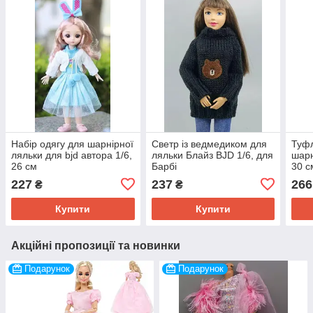
Набір одягу для шарнірної
Светр із ведмедиком для
Туфл
ляльки для bjd автора 1/6,
ляльки Блайз BJD 1/6, для
шарн
26 см
Барбі
30 с
227
237
266
₴
₴
Купити
Купити
Акційні пропозиції та новинки
Подарунок
Подарунок