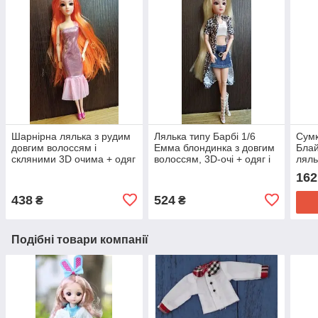
Шарнірна лялька з рудим
Лялька типу Барбі 1/6
Сумк
довгим волоссям і
Емма блондинка з довгим
Блай
скляними 3D очима + одяг
волоссям, 3D-очі + одяг і
ляль
і взуття
взуття
162
438
524
₴
₴
Подібні товари компанії