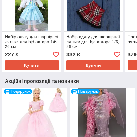
Набір одягу для шарнірної
Набір одягу для шарнірної
Плат
ляльки для bjd автора 1/6,
ляльки для bjd автора 1/6,
ляль
26 см
26 см
227
332
379
₴
₴
Купити
Купити
Акційні пропозиції та новинки
Подарунок
Подарунок