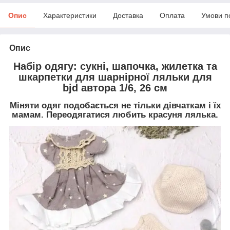
Опис
Характеристики
Доставка
Оплата
Умови п
Опис
Набір одягу: сукні, шапочка, жилетка та
шкарпетки для шарнірної ляльки для
bjd автора 1/6, 26 см
Міняти одяг подобається не тільки дівчаткам і їх
мамам. Переодягатися любить красуня лялька.