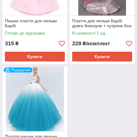
Пишне плаття для ляльки
Плаття для ляльки Барбі
Барбі
довге блискуче + хутряне боа
Готово до відправки
В наявності 1 од.
315
228
₴
₴/комплект
Купити
Купити
Подарунок
Плаття пишне для ляльки