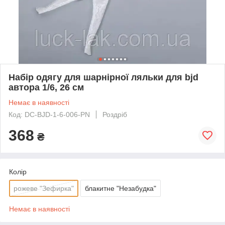
Набір одягу для шарнірної ляльки для bjd
автора 1/6, 26 см
Немає в наявності
Код: DC-BJD-1-6-006-PN
Роздріб
368
₴
Колір
рожеве "Зефирка"
блакитне "Незабудка"
Немає в наявності