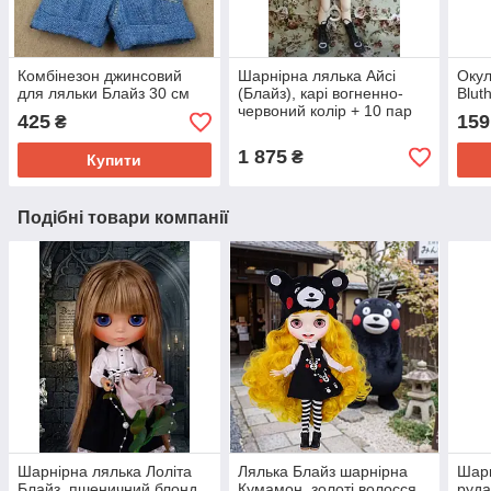
Комбінезон джинсовий
Шарнірна лялька Айсі
Окул
для ляльки Блайз 30 см
(Блайз), карі вогненно-
Blut
червоний колір + 10 пар
425
159
₴
пензлів, одяг і взуття в
подарунок
1 875
₴
Купити
Подібні товари компанії
Шарнірна лялька Лоліта
Лялька Блайз шарнірна
Шарн
Блайз, пшеничний блонд
Кумамон, золоті волосся,
руда