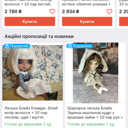
волосся + 10 пар кистей,
кістяне обличчя усмішка +
10 п
одяг і взуття
10 пар пензлів, повний
взут
2 780
2 834
2 2
₴
₴
комплект одяг, взуття
Купити
Купити
Акційні пропозиції та новинки
Подарунок
Подарунок
Лялька Блайз Клавдія, білий
Шарнірна лялька Блайз
колір волосся + 10 пар
Зарина каштанові кудрі з
пензлів, одяг і взуття,
вушками зайки + 10 пар рук +
блондинка
комплект з шапочкою і взуття
Готово до відправки 1 од.
Готово до відправки 1 од.