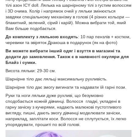
тілі азон ICY doll. Лялька на шарнірному тілі з густим волоссям
і 3D очима. Колір і напрямок очей у ляльки змінюється
завдяки спеціальному механізму в голові (4 різних кольори —
блакитний, зелений, сірий і карій). Можна вибрати той, який
Вам більше подобається.
До комплекту з лялькою входять
: 10 пар пензлів + костюм,
черевики та звіряток Дракоша в подарунок (як на фото)
Ви можете вибрати інший одяг і взуття в магазині та
додати до замовлення. Також є в наявності окуляри для
Блайз і сумки.
Висота ляльки: 29-30 см.
Шарнірне тіло дає ляльці максимальну рухливість.
Шарнірне тіло дає змогу вигинати та надавати їй гарні пози.
Руки та ноги ляльки дуже рухливі, що безумовно
сподобається кожній дівчинці. Волосся гладкі, укладені в
гарну зачіску з кучерями, надають малюкові пустотливого
вигляду, пишні, дають змогу дівчинці моделювати зачіски,
наприклад, заплітати коси. Волосся не сплутується, їх легко
упорядкувати, прошиті по всій голові.