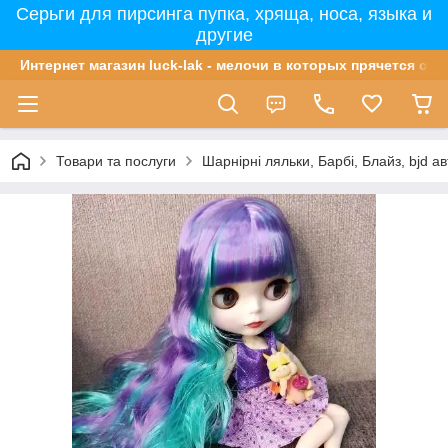
Серьги для пирсинга пупка, хряща, носа, языка и
другие
Интернет магазин luck-lak - мелочи в которых прячется сча
Товари та послуги
Шарнірні ляльки, Барбі, Блайз, bjd ав