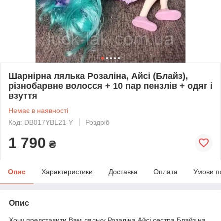
Шарнірна лялька Розаліна, Айсі (Блайз),
різнобарвне волосся + 10 пар пензлів + одяг і
взуття
Немає в наявності
Код: DB017YBL21-Y
Роздріб
1 790
₴
Опис
Характеристики
Доставка
Оплата
Умови п
Опис
Хочу представити Вам ляльку Розаліна Айсі сестра Блайз на