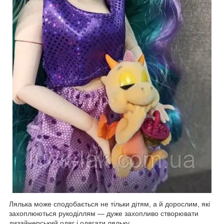
Лялька може сподобається не тільки дітям, а й дорослим, які
захоплюються рукоділлям — дуже захопливо створювати
дизайнерський одяг і одягати ляльку.