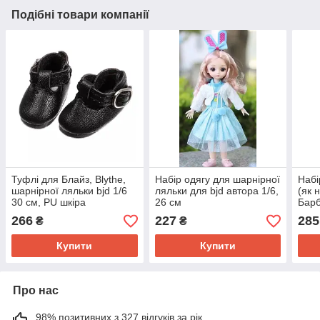
Подібні товари компанії
Туфлі для Блайз, Blythe,
Набір одягу для шарнірної
Набі
шарнірної ляльки bjd 1/6
ляльки для bjd автора 1/6,
(як 
30 см, PU шкіра
26 см
Барб
266
227
285
₴
₴
Купити
Купити
Про нас
98% позитивних з 327 відгуків за рік