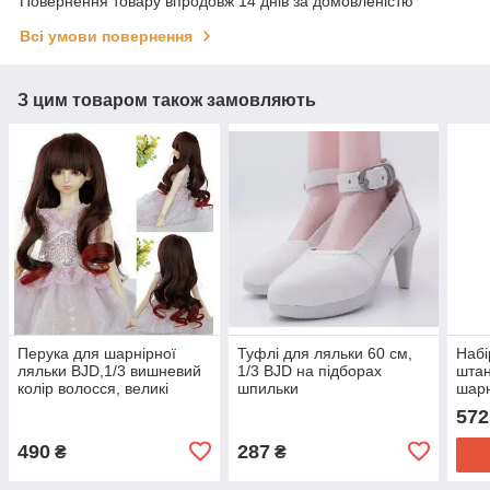
Повернення товару впродовж 14 днів за домовленістю
Всі умови повернення
З цим товаром також замовляють
Перука для шарнірної
Туфлі для ляльки 60 см,
Набі
ляльки BJD,1/3 вишневий
1/3 BJD на підборах
штан
колір волосся, великі
шпильки
шарн
кучері
см, 1
572
490
287
₴
₴