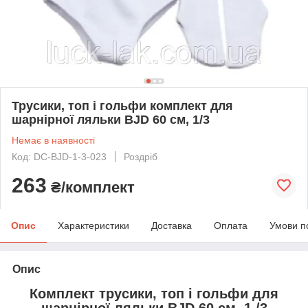
Трусики, топ і гольфи комплект для
шарнірної ляльки BJD 60 см, 1/3
Немає в наявності
Код: DC-BJD-1-3-023
Роздріб
263
₴/комплект
Опис
Характеристики
Доставка
Оплата
Умови п
Опис
Комплект трусики, топ і гольфи для
шарнірної ляльки BJD 60 см, 1 /3