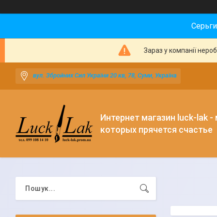
Серьги
Зараз у компанії неро
вул. Збройних Сил України 20 кв, 78, Суми, Україна
Интернет магазин luck-lak -
которых прячется счастье