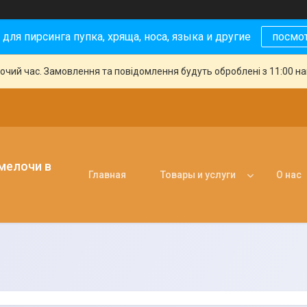
 для пирсинга пупка, хряща, носа, языка и другие
посмо
бочий час. Замовлення та повідомлення будуть оброблені з 11:00 н
 мелочи в
Главная
Товары и услуги
О нас