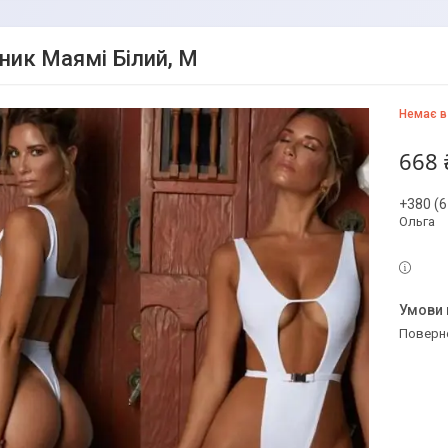
ник Маямі Білий, M
Немає в
668 
+380 (6
Ольга
поверн