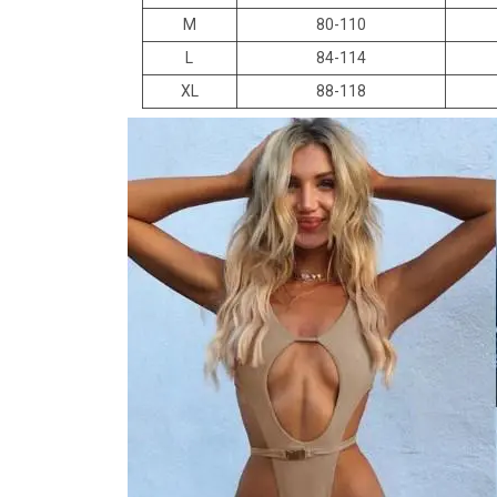
M
80-110
L
84-114
XL
88-118