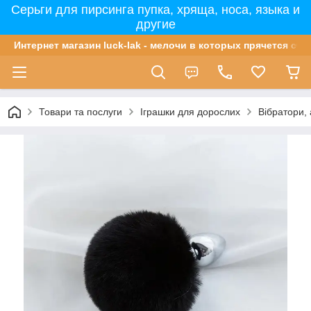
Серьги для пирсинга пупка, хряща, носа, языка и
другие
Интернет магазин luck-lak - мелочи в которых прячется сча
Товари та послуги
Іграшки для дорослих
Вібратори,