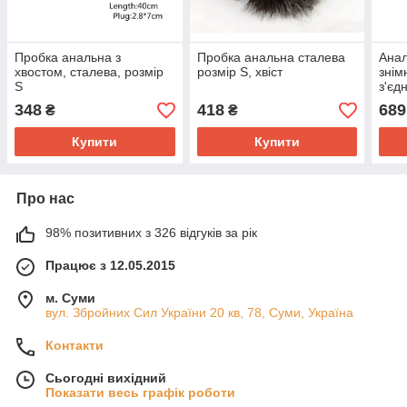
Пробка анальна з
Пробка анальна сталева
Анал
хвостом, сталева, розмір
розмір S, хвіст
знім
S
з'єд
348
418
689
₴
₴
Купити
Купити
Про нас
98% позитивних з 326 відгуків за рік
Працює з 12.05.2015
м. Суми
вул. Збройних Сил України 20 кв, 78, Суми, Україна
Контакти
Сьогодні вихідний
Показати весь графік роботи