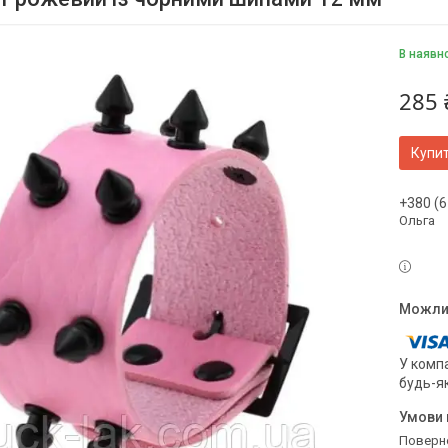
В наявн
285 
Купи
+380 (6
Ольга
У компа
будь-я
поверн