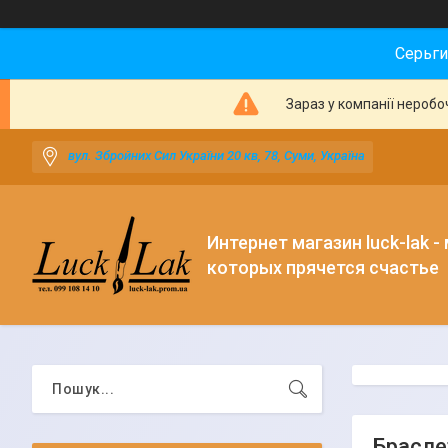
Серьги
Зараз у компанії неробо
вул. Збройних Сил України 20 кв, 78, Суми, Україна
Интернет магазин luck-lak -
которых прячется счастье
Брасле