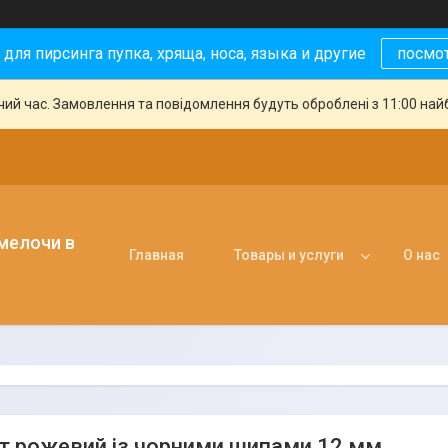
 для пирсинга пупка, хряща, носа, языка и другие
посмо
чий час. Замовлення та повідомлення будуть оброблені з 11:00 най
 мелочи в
Главная
Товары и услуги
О нас
т рожевий із чорними шипами 12 мм