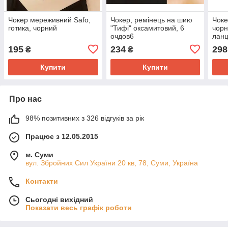
Чокер мереживний Safo,
Чокер, ремінець на шию
Чоке
готика, чорний
"Тифі" оксамитовий, 6
чорн
очдов6
ланц
форм
195
234
298
₴
₴
Купити
Купити
Про нас
98% позитивних з 326 відгуків за рік
Працює з 12.05.2015
м. Суми
вул. Збройних Сил України 20 кв, 78, Суми, Україна
Контакти
Сьогодні вихідний
Показати весь графік роботи