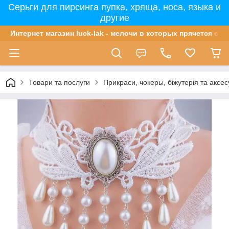
Серьги для пирсинга пупка, хряща, носа, языка и
другие
Интернет магазин luck-lak - мелочи в которых прячется сча
Товари та послуги
Прикраси, чокеры, біжутерія та аксе