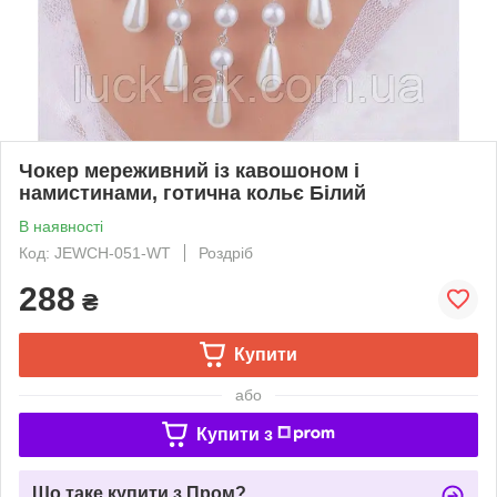
Чокер мереживний із кавошоном і
намистинами, готична кольє Білий
В наявності
Код: JEWCH-051-WT
Роздріб
288
₴
Купити
або
Купити з
Що таке купити з Пром?