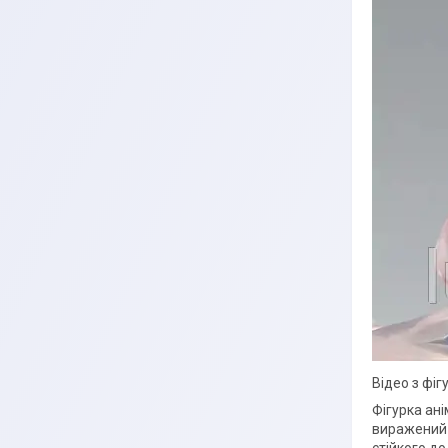
Відео з фі
Фігурка ан
виражений у