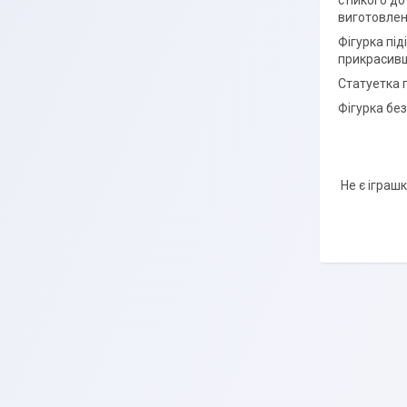
стійкого д
виготовлен
Фігурка під
прикрасивш
Статуетка 
Фігурка без
Не є іграшк