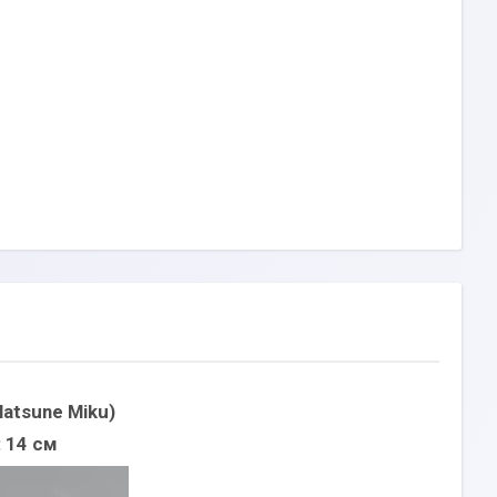
Hatsune Miku)
 14 см