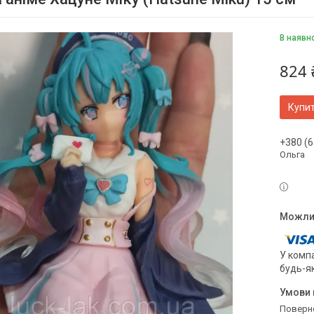
В наявн
824 
Купи
+380 (6
Ольга
У компа
будь-я
поверн