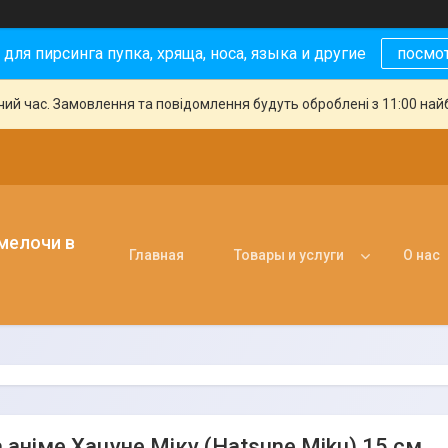
 для пирсинга пупка, хряща, носа, языка и другие
посмо
чий час. Замовлення та повідомлення будуть оброблені з 11:00 най
 мелочи в
Главная
Товары и услуги
О нас
 аніме Хацуне Міку (Hatsune Miku) 15 см