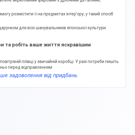
товлене акриловими фарбами з дрібними деталями,
могу розмістити її на предметах інтер'єру, у такий спосіб
арунком для всіх шанувальників японської культури.
ари та робіть ваше життя яскравішим
овітряній плівці у звичайній коробці. У разі потреби пишіть
едньо перед відправленням
льше задоволення від придбань