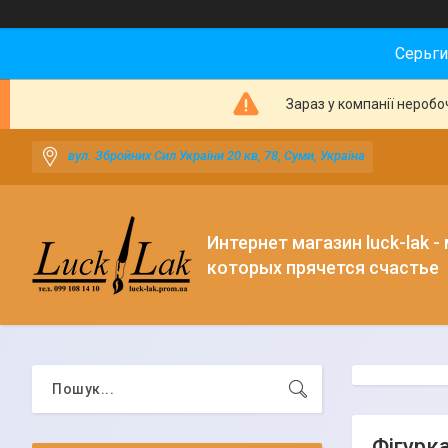
Серьги
Зараз у компанії неробо
вул. Збройних Сил України 20 кв, 78, Суми, Україна
Интернет магазин luck-lak -
которых прячется счастье
Фігурка