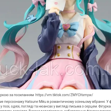
гуркою за посиланням https://vm.tiktok.com/ZMYCHxmyw/
іме персоонажу Hatsune Miku в романтичному осінньому вбранні. У 
 позі, одязі, погляді та нюансах у вигляді письма з серцем. Фігурк