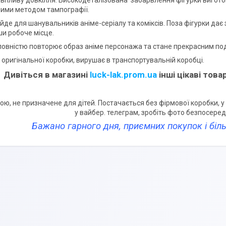
о впливу довкілля. Високодеталізована забарвлення фігурки виго
ими методом тампографії.
ійде для шанувальників аніме-серіалу та коміксів. Поза фігурки дає з
и робоче місце.
повністю повторює образ аніме персонажа та стане прекрасним под
 оригінальної коробки, вирушає в транспортувальній коробці.
Дивіться в магазині
luck-lak.prom.ua
інші цікаві тов
ою, не призначене для дітей. Постачається без фірмової коробки, у п
у вайбер. телеграм, зробіть фото безпосер
Бажано гарного дня, приємних покупок і бі