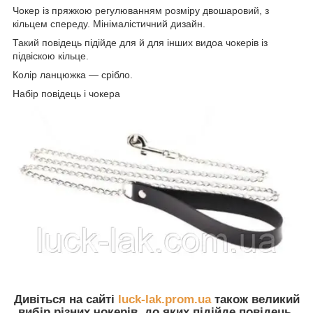
Чокер із пряжкою регулюванням розміру двошаровий, з
кільцем спереду. Мінімалістичний дизайн.
Такий повідець підійде для й для інших видоа чокерів із
підвіскою кільце.
Колір ланцюжка — срібло.
Набір повідець і чокера
Дивіться на сайті
luck-lak.prom.ua
також великий
вибір різних чокерів, до яких підійде повідець,