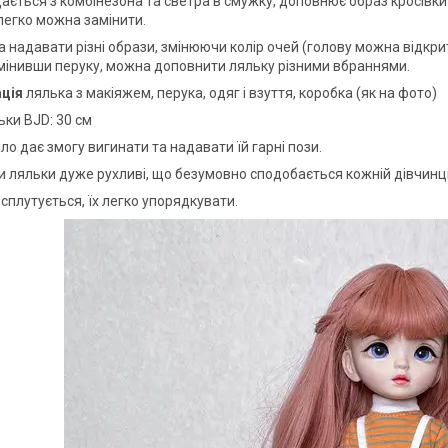
ається з комбінезона та светра в смужку, доповнює образ кросівки 
ї легко можна замінити.
надавати різні образи, змінюючи колір очей (голову можна відкрити т
мінивши перуку, можна доповнити ляльку різними вбраннями.
ція
лялька з макіяжем, перука, одяг і взуття, коробка (як на фото)
ьки BJD: 30 см
ло дає змогу вигинати та надавати їй гарні пози.
и ляльки дуже рухливі, що безумовно сподобається кожній дівчинці.
сплутується, їх легко упорядкувати.