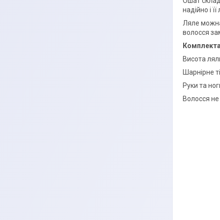
Ошат склад
надійно і ї
Ляле можна 
волосся за
Комплекта
Висота лял
Шарнірне ті
Руки та ног
Волосся не 