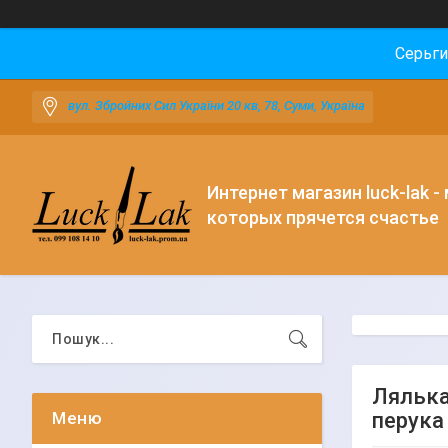
Серьги
вул. Збройних Сил України 20 кв, 78, Суми, Україна
Интернет магазин luck-lak -
которых прячется счастье
Лялька 
перука