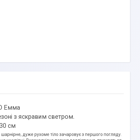
D Емма
езоні з яскравим светром.
 30 см
а шарнірне, дуже рухоме тіло
зачаровує з першого погляду.