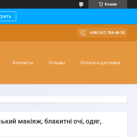
Кошик
треть
+380 (67) 784-46-30
Контакты
Отзывы
Оплата и доставка
кий макіяж, блакитні очі, одяг,