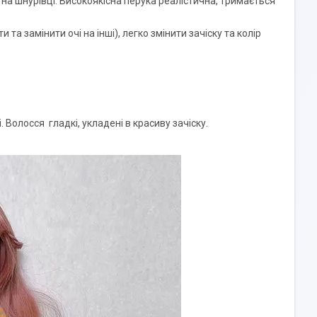
на шнурівці. Високоякісна перука реалістична, тримається
а замінити очі на інші), легко змінити зачіску та колір
 Волосся гладкі, укладені в красиву зачіску.