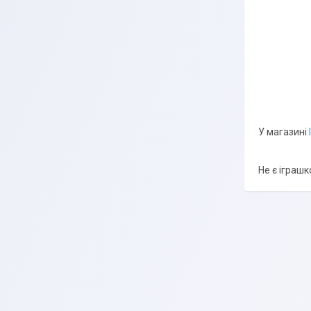
У магазині
Не є іграш