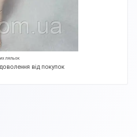
их ляльок
адоволення від покупок