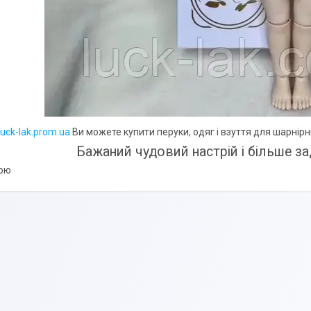
luck-lak.prom.ua
Ви можете купити перуки, одяг і взуття
для шарнірн
Бажаний чудовий настрій і більше з
кою