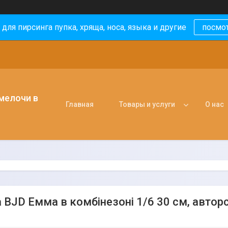
 для пирсинга пупка, хряща, носа, языка и другие
посмо
 мелочи в
Главная
Товары и услуги
О нас
BJD Емма в комбінезоні 1/6 30 см, авторсь