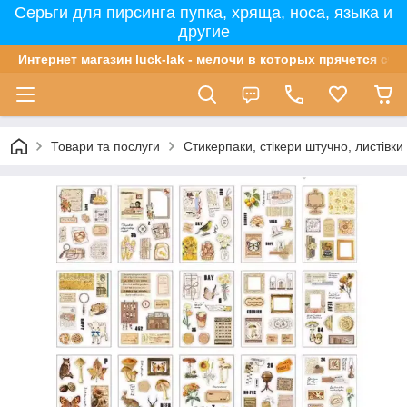
Серьги для пирсинга пупка, хряща, носа, языка и
другие
Интернет магазин luck-lak - мелочи в которых прячется сча
Товари та послуги
Стикерпаки, стікери штучно, листівки