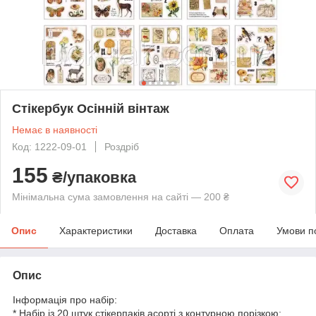
Стікербук Осінній вінтаж
Немає в наявності
Код: 1222-09-01
Роздріб
155
₴/упаковка
Мінімальна сума замовлення на сайті — 200 ₴
Опис
Характеристики
Доставка
Оплата
Умови п
Опис
Інформація про набір:
* Набір із 20 штук стікерпаків асорті з контурною порізкою;