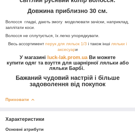
Довжина приблизно 30 см.
Волосся гладкі, дають змогу моделювати зачіски, наприклад,
заплітати коси.
Волосся не сплутується, їх легко упорядкувати.
Весь ассортимент
перук для ляльок 1/3
і також інші
ляльки і
аксесуар
и
У магазині
luck-lak.prom.ua
Ви можете
купити одяг та взуття
для шарнірної ляльки або
ляльки Барбі.
Бажаний чудовий настрій і більше
задоволення від покупок
Приховати
Характеристики
Основні атрибути