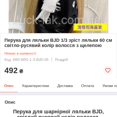
Перука для ляльки BJD 1/3 зріст ляльки 60 см
світло-русявий колір волосся з щелепою
Немає в наявності
Код: D60-WIG-1-3-BJD-05
Роздріб
492
₴
Опис
Характеристики
Доставка
Оплата
Умови п
Опис
Перука для шарнірної ляльки BJD,
світлий русявий колір волосся.