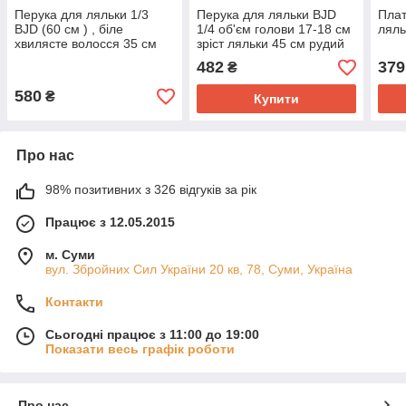
Перука для ляльки 1/3
Перука для ляльки BJD
Плат
BJD (60 см ) , біле
1/4 об'єм голови 17-18 см
ляль
хвилясте волосся 35 см
зріст ляльки 45 см рудий
без чубчика
колір волосся
482
379
₴
580
₴
Купити
Про нас
98% позитивних з 326 відгуків за рік
Працює з 12.05.2015
м. Суми
вул. Збройних Сил України 20 кв, 78, Суми, Україна
Контакти
Сьогодні працює з 11:00 до 19:00
Показати весь графік роботи
Про нас