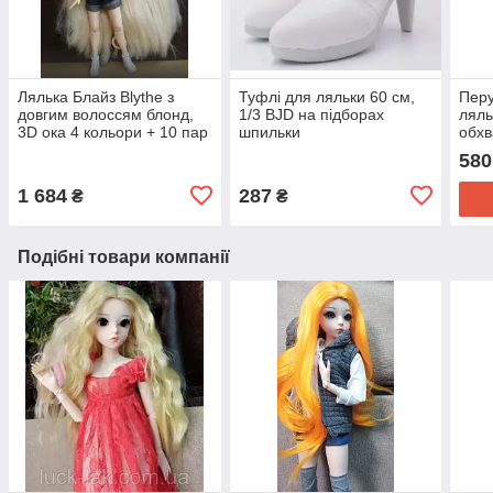
Лялька Блайз Blythe з
Туфлі для ляльки 60 см,
Перу
довгим волоссям блонд,
1/3 BJD на підборах
ляль
3D ока 4 кольори + 10 пар
шпильки
обхв
пензлів + одяг та взуття
біли
580
1 684
287
₴
₴
Подібні товари компанії