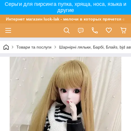
Серьги для пирсинга пупка, хряща, носа, языка и
другие
Интернет магазин luck-lak - мелочи в которых прячется сча
Товари та послуги
Шарнірні ляльки, Барбі, Блайз, bjd ав