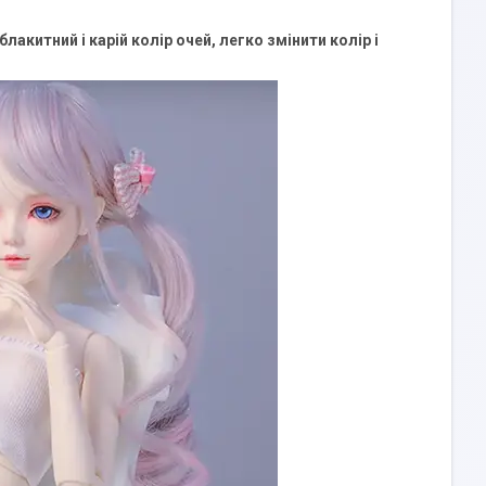
блакитний і карій колір очей, легко змінити колір і