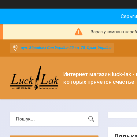
Серьги
Зараз у компанії неро
вул. Збройних Сил України 20 кв, 78, Суми, Україна
Интернет магазин luck-lak -
которых прячется счастье
Лялька 