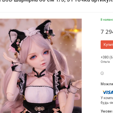
В наявно
7 29
Купи
+380 (6
Ольга
У компа
будь-я