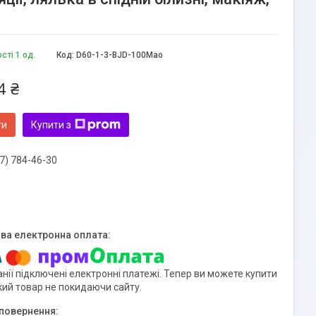
сті 1 од.
Код:
D60-1-3-BJD-100Mao
4 ₴
ти
Купити з
7) 784-46-30
нії підключені електронні платежі. Тепер ви можете купити
кий товар не покидаючи сайту.