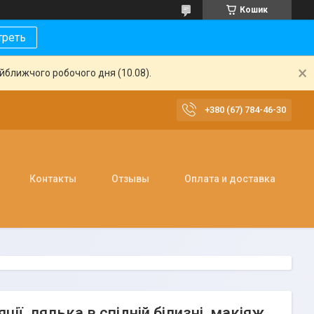
Кошик
треть
айближчого робочого дня (10.08).
+380 (67) 784-46-30
Контакты
Отзывы
Оплата и доставка
ії, лялька в спідній білизні, макіяж,