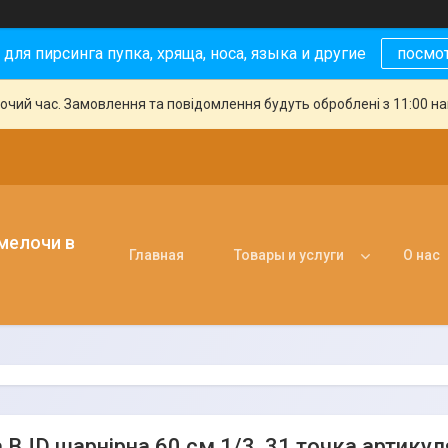
 для пирсинга пупка, хряща, носа, языка и другие
посмо
бочий час. Замовлення та повідомлення будуть оброблені з 11:00 н
 мелочи в
Главная
Товары и услуги
О нас
BJD шарнірна 60 см 1/3, 31 точка артикуляц