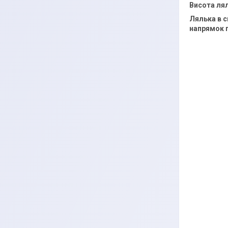
Висота лял
Лялька в с
напрямок 