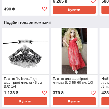
6 265
580
₴
490
₴
Купити
Подібні товари компанії
Плаття "Кліточка" для
Плаття для шарнірної
Набі
шарнірної ляльки 45 см
ляльки BJD 55-60 см, 1/3
ляль
BJD 1/4
/3: 
фут
1 138
379
428
₴
₴
Купити
Купити