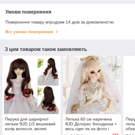
Умови повернення
Повернення товару впродовж 14 днів за домовленістю
Всі умови повернення
З цим товаром також замовляють
Перука для шарнірної
Лялька 60 см наречена
Перу
ляльки BJD,1/3 вишневий
BJD Долорес блондинка +
ляль
колір волосся, великі
весь одяг як на фото і
обхв
кучері
взуття, прикраси
біли