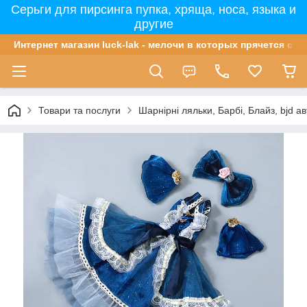
Серьги для пирсинга пупка, хряща, носа, языка и
другие
Интернет магазин luck-lak - мелочи в которых прячется сча
Товари та послуги
Шарнірні ляльки, Барбі, Блайз, bjd ав