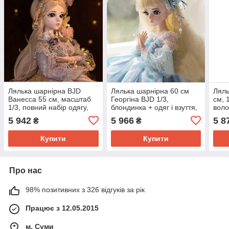
Лялька шарнірна BJD
Лялька шарнірна 60 см
Ляль
Ванесса 55 см, масштаб
Георгіна BJD 1/3,
см, 
1/3, повний набір одягу,
блондинка + одяг і взуття,
воло
взуття та аксесуари
прикраси
— од
5 942
5 966
5 8
₴
₴
аксе
Купити
Купити
Про нас
98% позитивних з 326 відгуків за рік
Працює з 12.05.2015
м. Суми