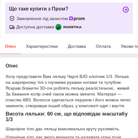
Що таке купити з Пром?
Замовлення під захистом
Доступна доставка
Опис
Характеристики
Доставка
Оплата
Умови п
Опис
Хочу представити Вам ляльку Чарлі BJD хлопчик 1/3. Лялька
на шарнірному тілі з гнучкими руками ногами та тулубом.
Яскраві блакитні 3D-очі роблять ляльку реалістичною, живий.
За бажання колір очей також можна змінити. Матеріал —
пластик ABS. Волосся одягається перуком і його можна легко
замінити, створивши інший образ, у комплекті одяг і взуття.
Висота ляльки: 60 см, що відповідає масштабу
1/3
Шарнірне тіло дає ляльці максимально круту рухливість.
Шарнірне тіло дає змогу вигинати та надавати гарні пози.