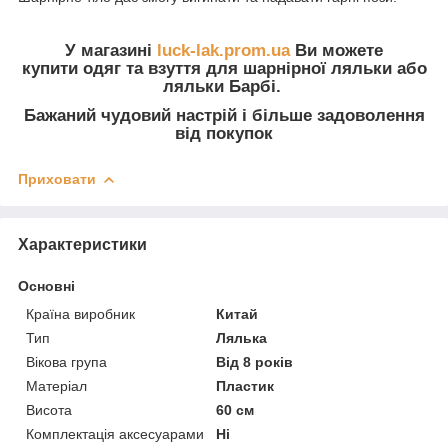
У магазині
luck-lak.prom.ua
Ви можете
купити одяг та взуття
для шарнірної ляльки або
ляльки Барбі.
Бажаний чудовий настрій і більше задоволення
від покупок
Приховати
Характеристики
Основні
Країна виробник
Китай
Тип
Лялька
Вікова група
Від 8 років
Матеріал
Пластик
Висота
60 см
Комплектація аксесуарами
Ні