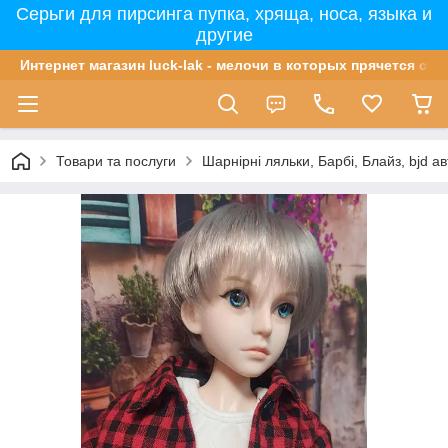
Серьги для пирсинга пупка, хряща, носа, языка и
другие
Интернет магазин luck-lak - мелочи в которых прячется сча
Товари та послуги
Шарнірні ляльки, Барбі, Блайз, bjd ав