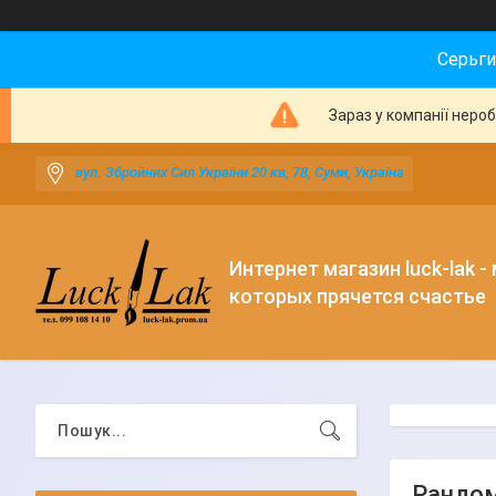
Серьги
Зараз у компанії неро
вул. Збройних Сил України 20 кв, 78, Суми, Україна
Интернет магазин luck-lak -
которых прячется счастье
Рандом