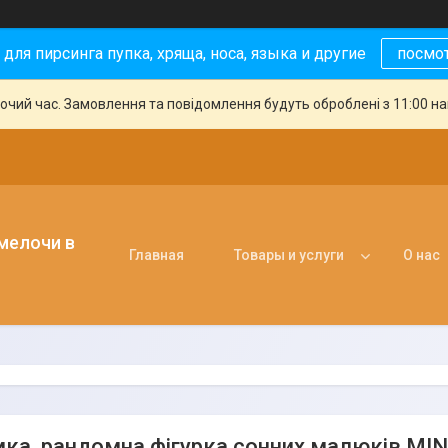
 для пирсинга пупка, хряща, носа, языка и другие
посмо
бочий час. Замовлення та повідомлення будуть оброблені з 11:00 н
 мелочи в
Главная
Товары и услуги
О нас
ка, рандомна фігурка сонних малюків MI