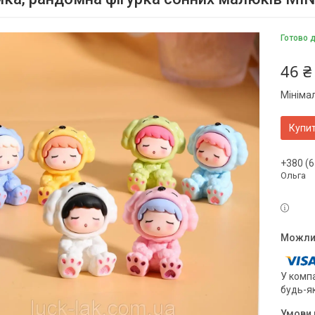
Готово 
46 ₴
Мініма
Купи
+380 (6
Ольга
У компа
будь-я