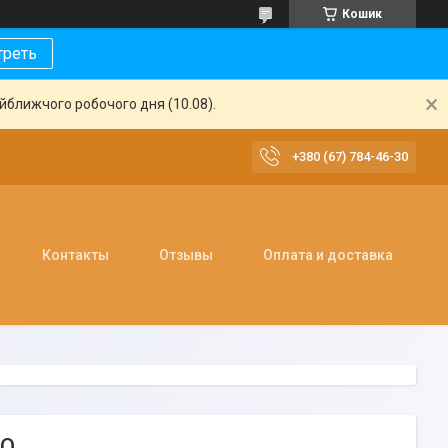
Кошик
треть
айближчого робочого дня (10.08).
+380 (67) 784-46-30
Контакты
Отзывы
Оплата и доставка
NO