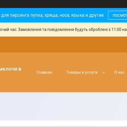
 для пирсинга пупка, хряща, носа, языка и другие
посмо
бочий час. Замовлення та повідомлення будуть оброблені з 11:00 н
 мелочи в
Главная
Товары и услуги
О нас