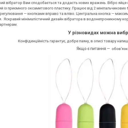
ий вібратор Вам сподобається та додасть нових вражень. Вібро яйце к
й із приємного оксамитового пластику. Працює від 2 мініпальчикових б
регулювання — кнопками вправо та вліво. Центральна кнопка — максима
. Яскравий мінімалістичний дизайн вібратора в водонепроникному корп
артнерам.
У різновидах можна вибр
Конфіденційність гарантує, добре паяну, в описі товару нап
Якщо є питання —
обов'язк