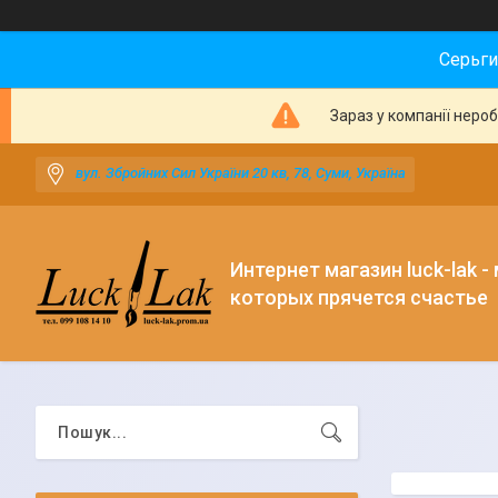
Серьги
Зараз у компанії неро
вул. Збройних Сил України 20 кв, 78, Суми, Україна
Интернет магазин luck-lak -
которых прячется счастье