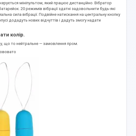
ерується мініпультом, який працює дистанційно. Вібратор
атарейок. 20 режимів вібрації здатні задовольнити будь-які
льна сила вібрації. Подвійне натискання на центральну кнопку
усі додадуть нових відчуттів і дадуть змогу надати
ати колір.
ишу, що то нейтральне — замовлення пром.
ововато