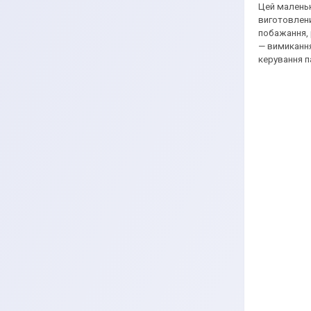
Цей маленьк
виготовлени
побажання, 
— вимикання
керування п