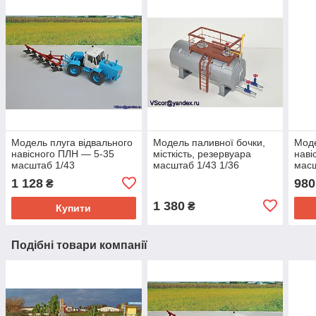
Модель плуга відвального
Модель паливної бочки,
Моде
навісного ПЛН — 5-35
місткість, резервуара
наві
масштаб 1/43
масштаб 1/43 1/36
масш
1 128
980
₴
1 380
₴
Купити
Подібні товари компанії