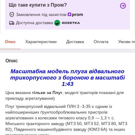
Що таке купити з Пром?
Замовлення під захистом
Доступна доставка
Опис
Характеристики
Доставка
Оплата
Умови п
Опис
Масштабна модель плуга відвального
трикорпусного з бороною в масштабі
1:43
Ціна вказана
тільки за Плуг
, моделі тракторів показані для
прикладу агрегатування)
Плуг трикорпусний відвальний ПЛН 3 -3-35 є одним із
найпоширеніших ґрунтооброблювальних пристроїв
агрегатованих з колесами тягового класу 0,9 — 1,3 т. с.
Мінського тракторного заводу (МТЗ 50, МТЗ 52, МТЗ 80, МТЗ
82), Південного машинобудівного заводу (ЮМЗ 6А) та інших
тракторів такого класу.