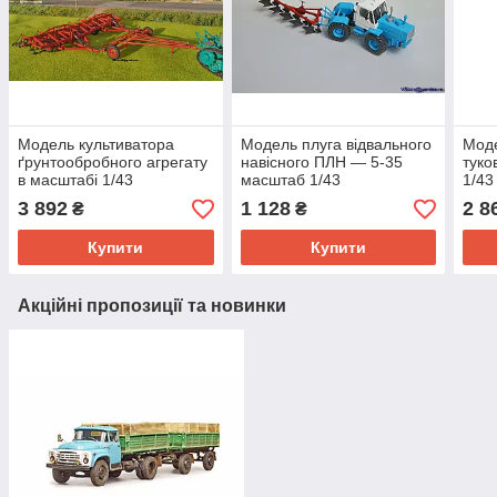
Модель культиватора
Модель плуга відвального
Моде
ґрунтообробного агрегату
навісного ПЛН — 5-35
туко
в масштабі 1/43
масштаб 1/43
1/43
3 892
1 128
2 8
₴
₴
Купити
Купити
Акційні пропозиції та новинки