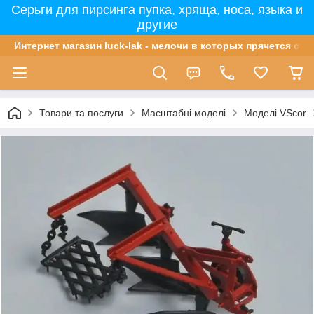
Серьги для пирсинга пупка, хряща, носа, языка и
другие
Интернет магазин luck-lak - мелочи в которых прячется сча
Товари та послуги
Масштабні моделі
Моделі VScor