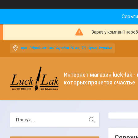
Серьги
Зараз у компанії неро
вул. Збройних Сил України 20 кв, 78, Суми, Україна
Интернет магазин luck-lak -
которых прячется счастье
Сережк