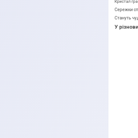
Кристал гра
Сережки сп
Стануть чу
У різнов