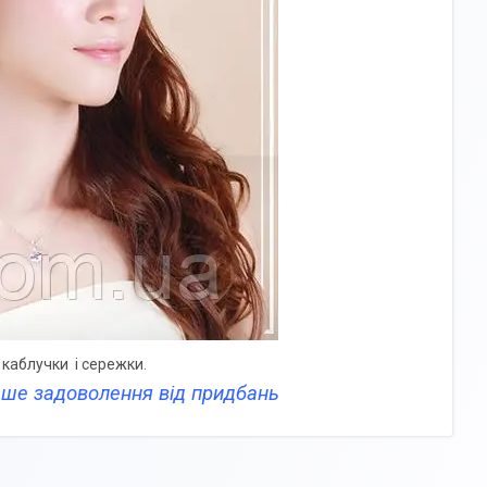
 каблучки і сережки.
льше задоволення від придбань