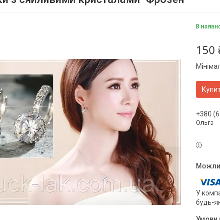
В наявно
150 
Мініма
Купи
+380 (6
Ольга
У компа
будь-я