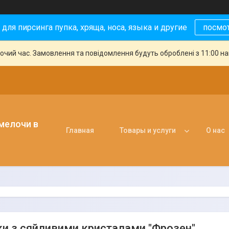
 для пирсинга пупка, хряща, носа, языка и другие
посмо
бочий час. Замовлення та повідомлення будуть оброблені з 11:00 н
 мелочи в
Главная
Товары и услуги
О нас
и з сяйливими кристалами "Фрозен"