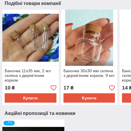
Подібні товари компанії
Баночка 11х35 мм, 2 мл
Баночка 30х30 мм скляна
Бано
скляна з дерев'яним
з дерев'яним корком, 9 мл
скля
корком
корк
10
17
14
₴
₴
Купити
Купити
Акційні пропозиції та новинки
–7%