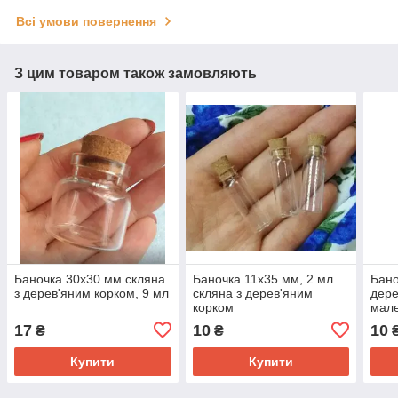
Всі умови повернення
З цим товаром також замовляють
Баночка 30х30 мм скляна
Баночка 11х35 мм, 2 мл
Бано
з дерев'яним корком, 9 мл
скляна з дерев'яним
дере
корком
мале
17
10
10
₴
₴
Купити
Купити