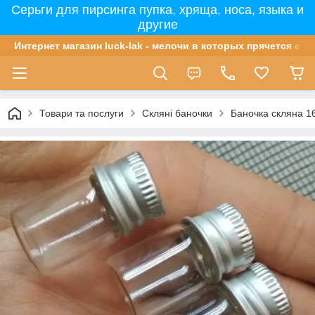
Серьги для пирсинга пупка, хряща, носа, языка и
другие
Интернет магазин luck-lak - мелочи в которых прячется сча
Товари та послуги
Скляні баночки
Баночка скляна 1