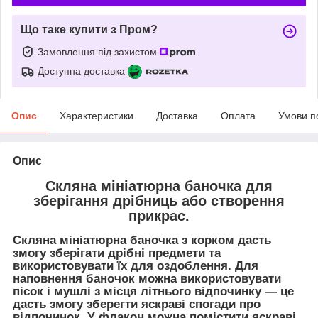
Що таке купити з Пром?
Замовлення під захистом
Доступна доставка
Опис
Характеристики
Доставка
Оплата
Умови п
Опис
Скляна мініатюрна баночка для
зберігання дрібниць або створення
прикрас.
Скляна мініатюрна баночка з корком дасть
змогу зберігати дрібні предмети та
використовувати їх для оздоблення. Для
наповнення баночок можна використовувати
пісок і мушлі з місця літнього відпочинку — це
дасть змогу зберегти яскраві спогади про
відпочинок. У флакон можна помістити яскраві