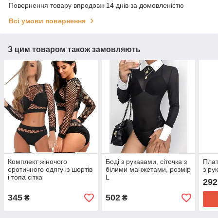
Повернення товару впродовж 14 днів за домовленістю
Всі умови повернення
З цим товаром також замовляють
Комплект жіночого
Боді з рукавами, сіточка з
Плат
еротичного одягу із шортів
білими манжетами, розмір
з ру
і топа сітка
L
292
345
502
₴
₴