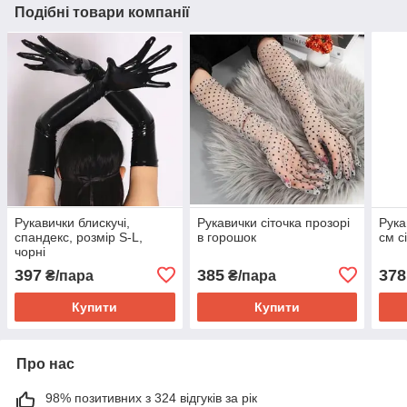
Подібні товари компанії
Рукавички блискучі,
Рукавички сіточка прозорі
Рука
спандекс, розмір S-L,
в горошок
см с
чорні
397
385
378
₴/пара
₴/пара
Купити
Купити
Про нас
98% позитивних з 324 відгуків за рік