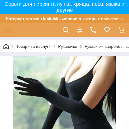
Серьги для пирсинга пупка, хряща, носа, языка и
другие
Интернет магазин luck-lak - мелочи в которых прячется сча
Товари та послуги
Рукавички
Рукавички капронові, за