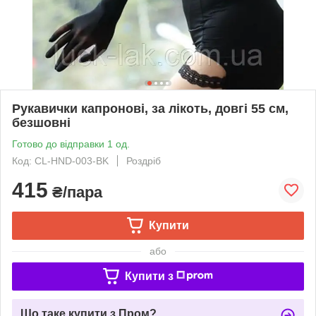
Рукавички капронові, за лікоть, довгі 55 см,
безшовні
Готово до відправки 1 од.
Код: СL-HND-003-BK
Роздріб
415
₴/пара
Купити
або
Купити з
Що таке купити з Пром?