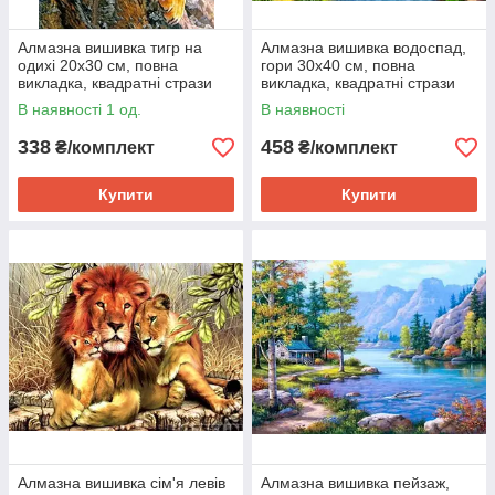
Алмазна вишивка тигр на
Алмазна вишивка водоспад,
одихі 20х30 см, повна
гори 30х40 см, повна
викладка, квадратні стрази
викладка, квадратні стрази
Huacan
В наявності 1 од.
В наявності
338
458
₴/комплект
₴/комплект
Купити
Купити
Алмазна вишивка сім'я левів
Алмазна вишивка пейзаж,