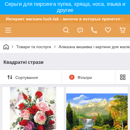
Серьги для пирсинга пупка, хряща, носа, языка и
другие
Интернет магазин luck-lak - мелочи в которых прячется сча
Товари та послуги
Алмазна вишивка і картини для мал
Квадратні стрази
Сортування
0
Фільтри