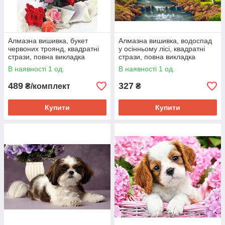
Алмазна вишивка, букет
Алмазна вишивка, водоспад
червоних троянд, квадратні
у осінньому лісі, квадратні
стрази, повна викладка
стрази, повна викладка
30*40, БЕЗ ПОДРАМНИКА
Huacan
В наявності 1 од.
В наявності 1 од.
Huacan
489
327
₴/комплект
₴
Купити
Купити