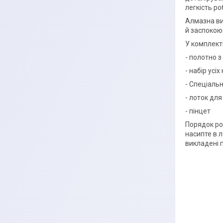
легкість ро
Алмазна ви
й заспокою
У комплекті
- полотно 
- набір усі
- Спеціальн
- лоток для
- пінцет
Порядок роб
насипте в л
викладені 