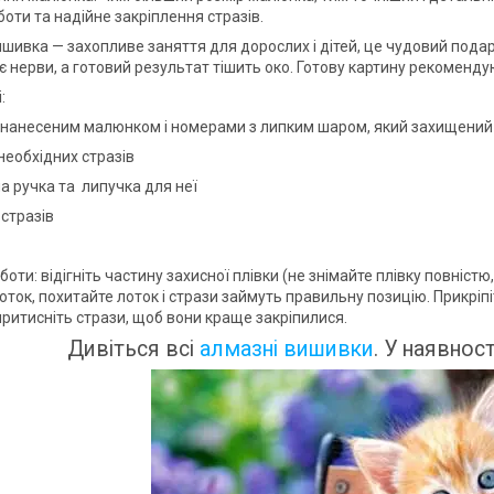
боти та надійне закріплення стразів.
шивка — захопливе заняття для дорослих і дітей, це чудовий пода
є нерви, а готовий результат тішить око. Готову картину рекоменду
:
з нанесеним малюнком і номерами з липким шаром, який захищений
х необхідних стразів
а ручка та липучка для неї
 стразів
оти: відігніть частину захисної плівки (не знімайте плівку повніст
оток, похитайте лоток і стрази займуть правильну позицію. Прикріпі
притисніть стрази, щоб вони краще закріпилися.
Дивіться всі
алмазні вишивки
. У наявност