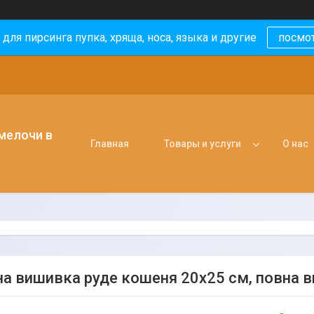
 для пирсинга пупка, хряща, носа, языка и другие
посмо
 мелочи в
Главная
Товары и услуги
О нас
а вишивка руде кошеня 20х25 см, повна в