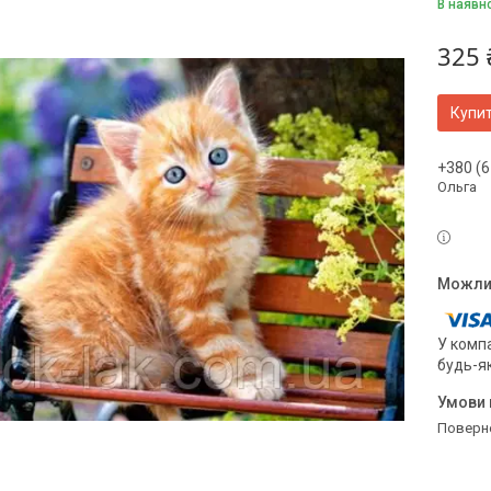
В наявно
325 
Купи
+380 (6
Ольга
У компа
будь-я
поверн