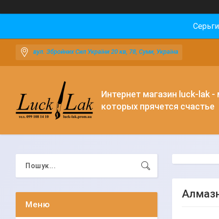
Серьги
вул. Збройних Сил України 20 кв, 78, Суми, Україна
Интернет магазин luck-lak -
которых прячется счастье
Алмазн