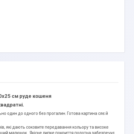
0х25 см руде кошеня
квадратні.
но один до одного без прогалин. Готова картина сяє й
азів, які дають соковите передавання кольору та високе
іший малюнок. Якісне липке покриття полотна забезпечує