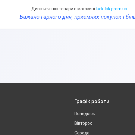
ься інші товари в магазині
luck-lak.prom.ua
Бажано гарного дня, приємних покупок і бі
Графік роботи
Понеділок
Вівторок
Середа