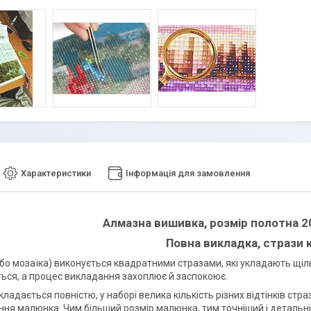
Характеристики
Інформація для замовлення
Алмазна вишивка, розмір полотна 2
Повна викладка, стрази 
бо мозаїка) виконується квадратними стразами, які укладають щіль
ься, а процес викладання захоплює й заспокоює.
ладається повністю, у наборі велика кількість різних відтінків стр
ння малюнка. Чим більший розмір малюнка, тим точніший і детальн