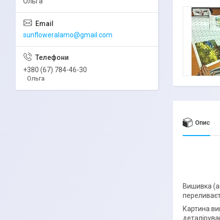
Ольга
sunfloweralamo@gmail.com
+380 (67) 784-46-30
Ольга
Опис
Вишивка (а
переливаєт
Картина вик
деталірува