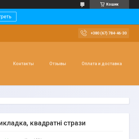
Кошик
треть
+380 (67) 784-46-30
Контакты
Отзывы
Оплата и доставка
икладка, квадратні стрази