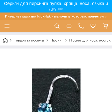
Серьги для пирсинга пупка, хряща, носа, языка и
другие
Интернет магазин luck-lak - мелочи в которых прячется сча
Товари та послуги
Пірсинг
Пірсинг для носа, ностри