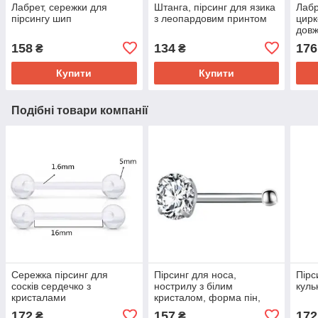
Лабрет, сережки для
Штанга, пірсинг для язика
Лабр
пірсингу шип
з леопардовим принтом
цирк
довж
форм
158
134
176
₴
₴
Купити
Купити
Подібні товари компанії
Сережка пірсинг для
Пірсинг для носа,
Пірс
сосків сердечко з
нострилу з білим
куль
кристалами
кристалом, форма пін,
кристал 3 мм
172
157
172
₴
₴