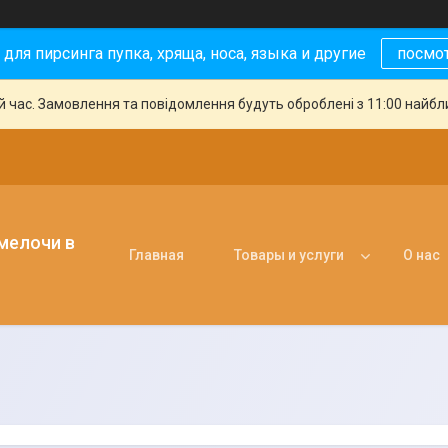
 для пирсинга пупка, хряща, носа, языка и другие
посмо
й час. Замовлення та повідомлення будуть оброблені з 11:00 найбли
 мелочи в
Главная
Товары и услуги
О нас