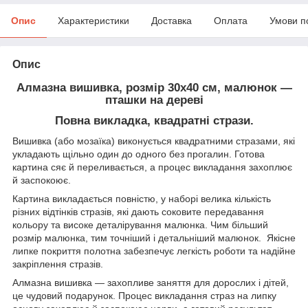
Опис
Характеристики
Доставка
Оплата
Умови п
Опис
Алмазна вишивка, розмір 30х40 см, малюнок —
пташки на дереві
Повна викладка, квадратні стрази.
Вишивка (або мозаїка) виконується квадратними стразами, які
укладають щільно один до одного без прогалин. Готова
картина сяє й переливається, а процес викладання захоплює
й заспокоює.
Картина викладається повністю, у наборі велика кількість
різних відтінків стразів, які дають соковите передавання
кольору та високе деталірування малюнка. Чим більший
розмір малюнка, тим точніший і детальніший малюнок. Якісне
липке покриття полотна забезпечує легкість роботи та надійне
закріплення стразів.
Алмазна вишивка — захопливе заняття для дорослих і дітей,
це чудовий подарунок. Процес викладання страз на липку