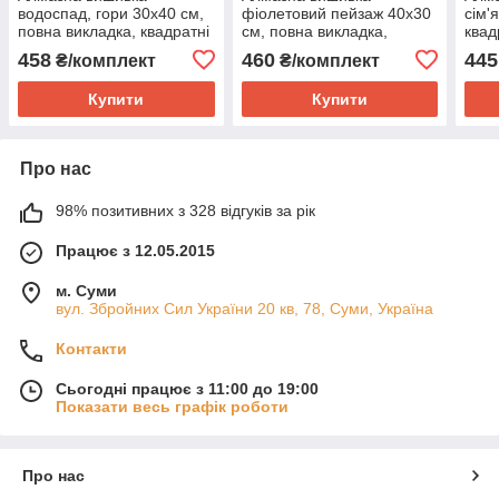
водоспад, гори 30х40 см,
фіолетовий пейзаж 40х30
сім'
повна викладка, квадратні
см, повна викладка,
квад
стрази Huacan
квадратні стрази Huacan
викл
458
460
445
₴/комплект
₴/комплект
Купити
Купити
Про нас
98% позитивних з 328 відгуків за рік
Працює з 12.05.2015
м. Суми
вул. Збройних Сил України 20 кв, 78, Суми, Україна
Контакти
Сьогодні працює з 11:00 до 19:00
Показати весь графік роботи
Про нас