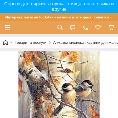
Серьги для пирсинга пупка, хряща, носа, языка и
другие
Интернет магазин luck-lak - мелочи в которых прячется сча
Товари та послуги
Алмазна вишивка і картини для мал