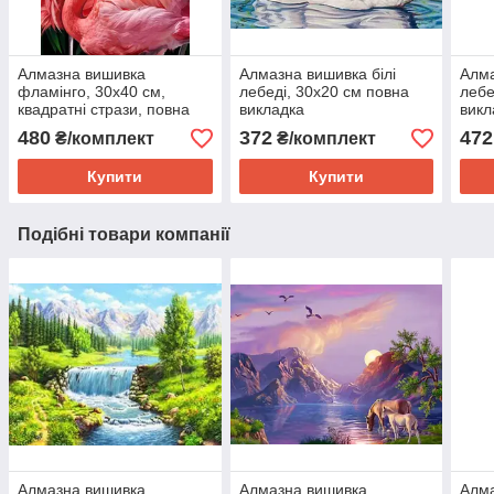
Алмазна вишивка
Алмазна вишивка білі
Алма
фламінго, 30х40 см,
лебеді, 30х20 см повна
лебе
квадратні стрази, повна
викладка
викл
викладка Huacan
Hua
480
372
472
₴/комплект
₴/комплект
Купити
Купити
Подібні товари компанії
Алмазна вишивка
Алмазна вишивка
Алма