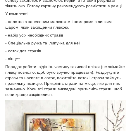
основу захоплює й заспокоює нерви, а готовий результат
тішить око. Готову картину рекомендують розмістити в рамці.
У комплекті:
- полотно з нанесеним малюнком і номерами з липким
шаром, який захищений плівкою,
- набір усіх необхідних стразів
- Спеціальна ручка та липучка для неї
- лоток для стразів
- пінцет
Порядок роботи: відігніть частину захисної плівки (не знімайте
плівку повністю, щоб було зручно працювати). Роздрукуйте
стрази та насипте в лоток, похитайте лоток і стрази займуть
правильну позицію. Прикріпіть стрази на місце, яке для них
зазначено. Коли всі стрази викладені притисніть стрази, щоб
вони краще закріпилися.