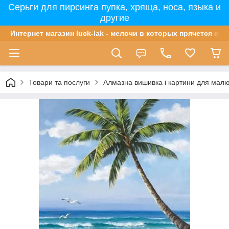
Серьги для пирсинга пупка, хряща, носа, языка и
другие
Интернет магазин luck-lak - мелочи в которых прячется сча
Товари та послуги
Алмазна вишивка і картини для мал