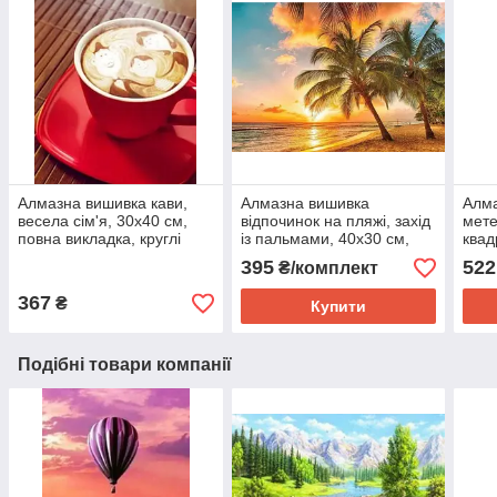
Алмазна вишивка кави,
Алмазна вишивка
Алма
весела сім'я, 30х40 см,
відпочинок на пляжі, захід
мете
повна викладка, круглі
із пальмами, 40х30 см,
квад
стрази
повна викладка
викл
395
522
₴/комплект
367
₴
Купити
Подібні товари компанії