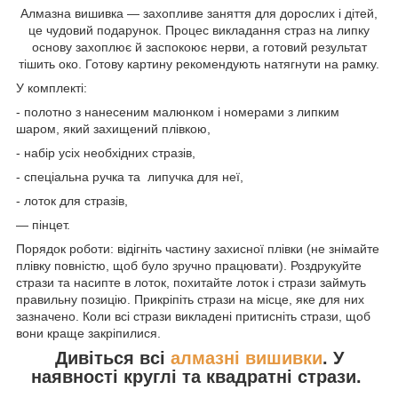
Алмазна вишивка — захопливе заняття для дорослих і дітей,
це чудовий подарунок. Процес викладання страз на липку
основу захоплює й заспокоює нерви, а готовий результат
тішить око. Готову картину рекомендують натягнути на рамку.
У комплекті:
- полотно з нанесеним малюнком і номерами з липким
шаром, який захищений плівкою,
- набір усіх необхідних стразів,
- спеціальна ручка та липучка для неї,
- лоток для стразів,
— пінцет.
Порядок роботи: відігніть частину захисної плівки (не знімайте
плівку повністю, щоб було зручно працювати). Роздрукуйте
стрази та насипте в лоток, похитайте лоток і стрази займуть
правильну позицію. Прикріпіть стрази на місце, яке для них
зазначено. Коли всі стрази викладені притисніть стрази, щоб
вони краще закріпилися.
Дивіться всі
алмазні вишивки
. У
наявності круглі та квадратні стрази.