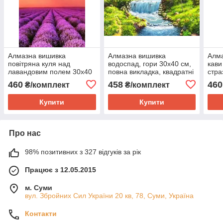
Алмазна вишивка
Алмазна вишивка
Алма
повітряна куля над
водоспад, гори 30х40 см,
кави
лавандовим полем 30х40
повна викладка, квадратні
стра
см, квадратні стрази,
стрази Huacan
Hua
460
458
460
₴/комплект
₴/комплект
повна викладка Huacan
Купити
Купити
Про нас
98% позитивних з 327 відгуків за рік
Працює з 12.05.2015
м. Суми
вул. Збройних Сил України 20 кв, 78, Суми, Україна
Контакти