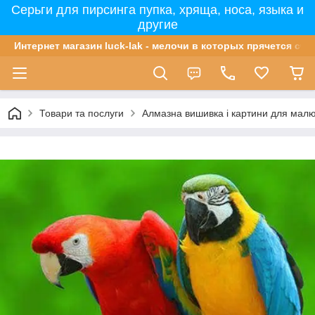
Серьги для пирсинга пупка, хряща, носа, языка и
другие
Интернет магазин luck-lak - мелочи в которых прячется сча
Товари та послуги
Алмазна вишивка і картини для мал