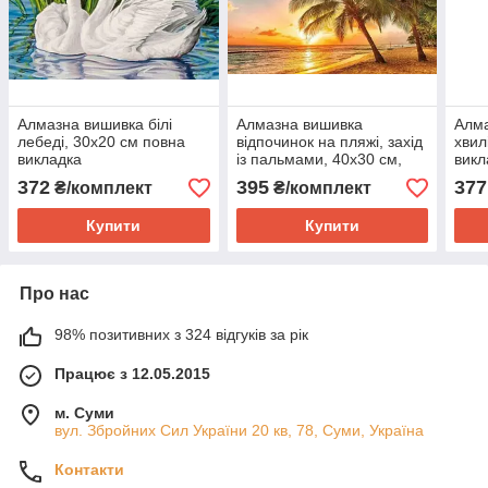
Алмазна вишивка білі
Алмазна вишивка
Алма
лебеді, 30х20 см повна
відпочинок на пляжі, захід
хвил
викладка
із пальмами, 40х30 см,
викл
повна викладка
372
395
377
₴/комплект
₴/комплект
Купити
Купити
Про нас
98% позитивних з 324 відгуків за рік
Працює з 12.05.2015
м. Суми
вул. Збройних Сил України 20 кв, 78, Суми, Україна
Контакти