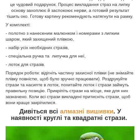
це чудовий подарунок. Процес викладання страз на липку
основу захоплює й заспокоює нерви, а готовий результат
тішить око. Готову картину рекомендують натягнути на рамку.
У комплекті:
- полотно з нанесеним малюнком і номерами з липким
шаром, який захищений плівкою,
- набір усіх необхідних стразів,
- спеціальна ручка та липучка для неї,
- лоток для стразів.
Порядок роботи: відігніть частину захисної плівки (не знімайте
плівку повністю, щоб було зручно працювати). Роздрукуйте
стрази та насипте в лоток, похитайте лоток і стрази займуть
правильну позицію. Прикріпіть стрази на місце, яке для них
зазначено. Коли всі стрази викладені притисніть стрази, щоб
вони краще закріпилися.
Дивіться всі
алмазні вишивки
. У
наявності круглі та квадратні стрази.