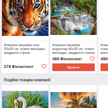
Алмазна вишивка тигр
Алмазна вишивка
Алм
20х30 см, повна викладка,
водоспад 40х30 см, повна
сова
квадратні стрази
викладка, квадратні стрази
викл
Huacan
Hua
460
490
₴/комплект
278
₴/комплект
Купити
Подібні товари компанії