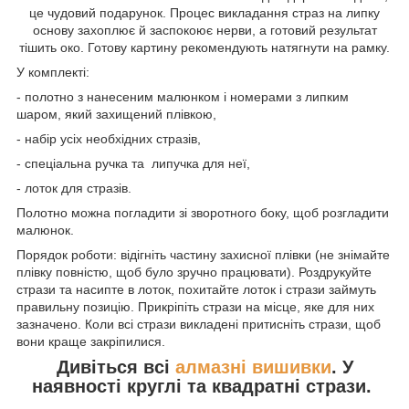
це чудовий подарунок. Процес викладання страз на липку
основу захоплює й заспокоює нерви, а готовий результат
тішить око. Готову картину рекомендують натягнути на рамку.
У комплекті:
- полотно з нанесеним малюнком і номерами з липким
шаром, який захищений плівкою,
- набір усіх необхідних стразів,
- спеціальна ручка та липучка для неї,
- лоток для стразів.
Полотно можна погладити зі зворотного боку, щоб розгладити
малюнок.
Порядок роботи: відігніть частину захисної плівки (не знімайте
плівку повністю, щоб було зручно працювати). Роздрукуйте
стрази та насипте в лоток, похитайте лоток і стрази займуть
правильну позицію. Прикріпіть стрази на місце, яке для них
зазначено. Коли всі стрази викладені притисніть стрази, щоб
вони краще закріпилися.
Дивіться всі
алмазні вишивки
. У
наявності круглі та квадратні стрази.