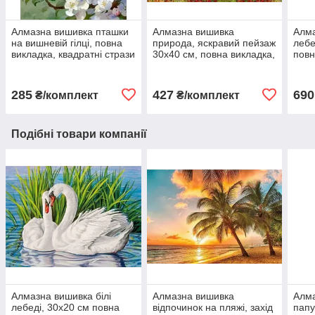
Алмазна вишивка пташки
Алмазна вишивка
Алма
на вишневій гілці, повна
природа, яскравий пейзаж
лебе
викладка, квадратні стрази
30х40 см, повна викладка,
повн
квадратні стрази
стра
285
427
690
₴/комплект
₴/комплект
Подібні товари компанії
Алмазна вишивка білі
Алмазна вишивка
Алма
лебеді, 30х20 см повна
відпочинок на пляжі, захід
папу