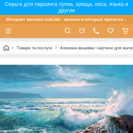
Серьги для пирсинга пупка, хряща, носа, языка и
другие
Интернет магазин luck-lak - мелочи в которых прячется сча
Товари та послуги
Алмазна вишивка і картини для мал