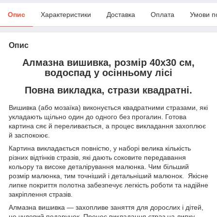
Опис
Характеристики
Доставка
Оплата
Умови п
Опис
Алмазна вишивка, розмір 40х30 см,
водоспад у осінньому лісі
Повна викладка, стрази квадратні.
Вишивка (або мозаїка) виконується квадратними стразами, які
укладають щільно один до одного без прогалин. Готова
картина сяє й переливається, а процес викладання захоплює
й заспокоює.
Картина викладається повністю, у наборі велика кількість
різних відтінків стразів, які дають соковите передавання
кольору та високе деталірування малюнка. Чим більший
розмір малюнка, тим точніший і детальніший малюнок. Якісне
липке покриття полотна забезпечує легкість роботи та надійне
закріплення стразів.
Алмазна вишивка — захопливе заняття для дорослих і дітей,
це чудовий подарунок. Процес викладання страз на липку