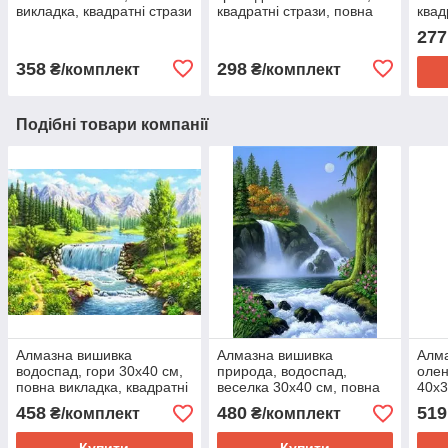
викладка, квадратні стрази
квадратні стрази, повна
квад
викладка
277
358
298
₴/комплект
₴/комплект
Подібні товари компанії
Алмазна вишивка
Алмазна вишивка
Алма
водоспад, гори 30х40 см,
природа, водоспад,
олен
повна викладка, квадратні
веселка 30х40 см, повна
40х3
стрази Huacan
викладка, квадратні стрази
квад
458
480
519
₴/комплект
₴/комплект
Huacan