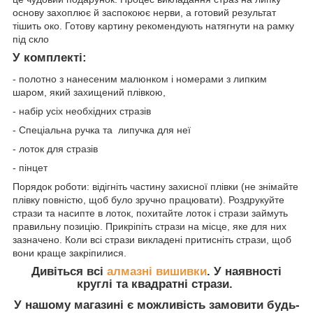
основу захоплює й заспокоює нерви, а готовий результат
тішить око. Готову картину рекомендують натягнути на рамку
під скло
У комплекті:
- полотно з нанесеним малюнком і номерами з липким
шаром, який захищений плівкою,
- набір усіх необхідних стразів
- Спеціальна ручка та липучка для неї
- лоток для стразів
- пінцет
Порядок роботи: відігніть частину захисної плівки (не знімайте
плівку повністю, щоб було зручно працювати). Роздрукуйте
стрази та насипте в лоток, похитайте лоток і стрази займуть
правильну позицію. Прикріпіть стрази на місце, яке для них
зазначено. Коли всі стрази викладені притисніть стрази, щоб
вони краще закріпилися.
Дивіться всі
алмазні вишивки
. У наявності
круглі та квадратні стрази.
У нашому магазині є можливість замовити будь-