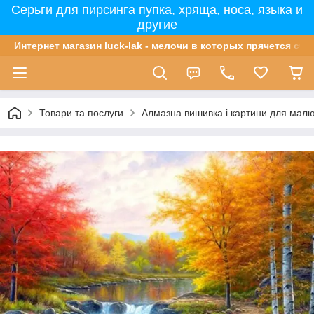
Серьги для пирсинга пупка, хряща, носа, языка и
другие
Интернет магазин luck-lak - мелочи в которых прячется сча
Товари та послуги
Алмазна вишивка і картини для мал