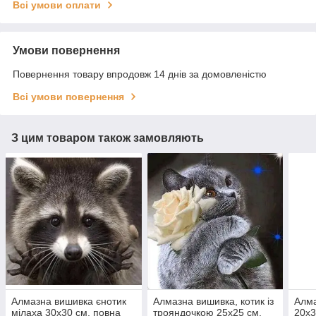
Всі умови оплати
Умови повернення
Повернення товару впродовж 14 днів за домовленістю
Всі умови повернення
З цим товаром також замовляють
Алмазна вишивка єнотик
Алмазна вишивка, котик із
Алма
мілаха 30х30 см, повна
трояндочкою 25х25 см,
20х3