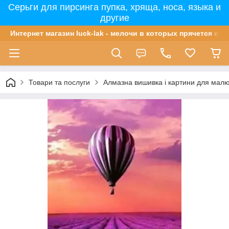
Серьги для пирсинга пупка, хряща, носа, языка и
другие
Интернет магазин luck-lak - мелочи в которых прячется сча
Товари та послуги
Алмазна вишивка і картини для мал