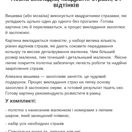
відтінків
Вишивка (або мозаїка) виконується квадратними стразами, які
укладають щільно один до одного без прогалин. Готова
картина сяє й переливається, а процес викладання захоплює
й заспокоює.
Картина викладається повністю, у наборі велика кількість
різних відтінків стразів, які дають соковите передавання
кольору та високе деталірування малюнка. Чим більший
розмір малюнка, тим точніший і детальніший малюнок. Якісне
липке покриття полотна забезпечує легкість роботи та надійне
закріплення стразів.
Алмазна вишивка — захопливе заняття, це чудовий
подарунок. Процес викладання страз на липку основу
захоплює й заспокоює нерви, а готовий результат тішить око.
Готову картину рекомендують розмістити в рамці.
У комплекті:
- полотно з нанесеним малюнком і номерами з липким
шаром, який захищений плівкою,
- набір усіх необхідних стразів
- Спеціальна ручка та липучка для неї