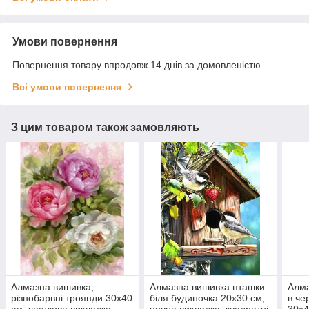
Умови повернення
Повернення товару впродовж 14 днів за домовленістю
Всі умови повернення
З цим товаром також замовляють
Алмазна вишивка,
Алмазна вишивка пташки
Алма
різнобарвні троянди 30х40
біля будиночка 20х30 см,
в че
см, часткова викладка
повна викладка, квадратні
30х4