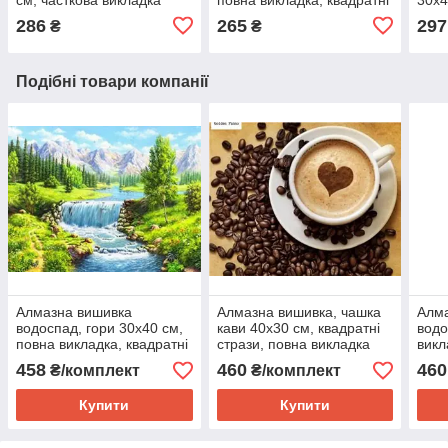
стрази
викл
286
265
297
₴
₴
Подібні товари компанії
Алмазна вишивка
Алмазна вишивка, чашка
Алм
водоспад, гори 30х40 см,
кави 40х30 см, квадратні
водо
повна викладка, квадратні
стрази, повна викладка
викл
стрази Huacan
Huacan
Hua
458
460
460
₴/комплект
₴/комплект
Купити
Купити