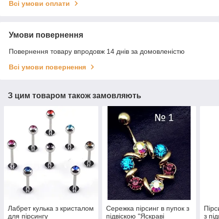
Всі умови оплати
Умови повернення
Повернення товару впродовж 14 днів за домовленістю
Всі умови повернення
З цим товаром також замовляють
Лабрет кулька з кристалом
Сережка пірсинг в пупок з
Пірс
для пірсингу
підвіскою "Яскраві
з пі