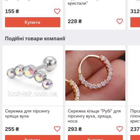
кристали"
155
312
₴
228
₴
Купити
Подібні товари компанії
Сережка для пірсингу
Сережка кільце "Рубі" для
Пірс
хряща вуха
пірсингу вуха, хряща,
гіло
носа
кри
255
293
237
₴
₴
Купити
Купити