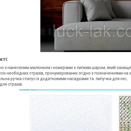
кті:
но з нанесеним малюнком і номерами з липким шаром, який захищ
усіх необхідних стразів, пронумерованих згідно з позначеннями на 
альна ручка стилус із додатковими насадками та липучка для неї,
для стразів.