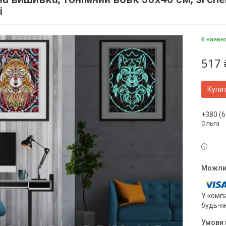
і
В наявно
517 
Купи
+380 (6
Ольга
У компа
будь-я