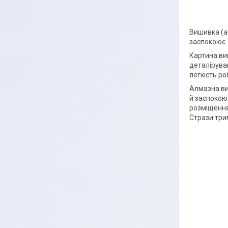
Вишивка (а
заспокоює.
Картина вик
деталірува
легкість ро
Алмазна ви
й заспокою
розміщення 
Стрази три