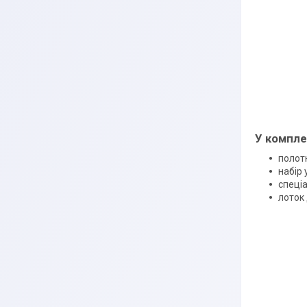
У компле
полот
набір 
спеці
лоток 