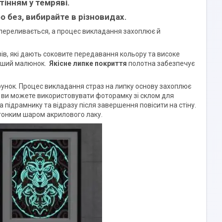
тінням у темряві.
о без, вибирайте в різновидах.
 переливається, а процес викладання захоплює й
азів, які дають соковите передавання кольору та високе
ніший малюнок.
Якісне липке покриття
полотна забезпечує
рунок. Процес викладання страз на липку основу захоплює
і, ви можете використовувати фоторамку зі склом для
а підрамнику та відразу після завершення повісити на стіну.
 тонким шаром акрилового лаку.