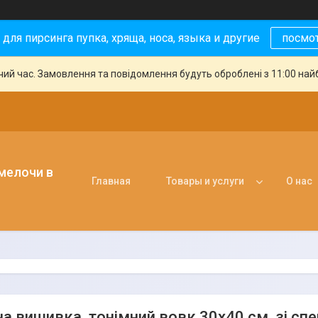
 для пирсинга пупка, хряща, носа, языка и другие
посмо
чий час. Замовлення та повідомлення будуть оброблені з 11:00 най
 мелочи в
Главная
Товары и услуги
О нас
а вишивка, тонімний вовк 30х40 см, зі спе