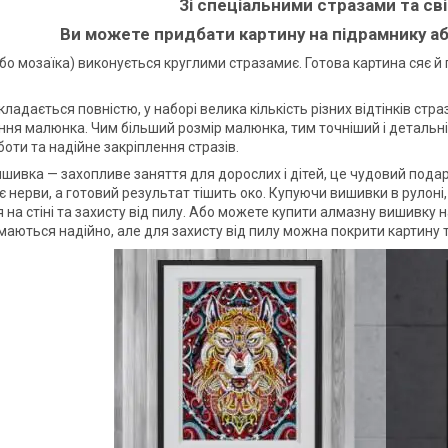
Зі спеціальними стразами та сві
Ви можете придбати картину на підрамнику аб
бо мозаїка) виконується круглими стразамиє. Готова картина сяє й
ладається повністю, у наборі велика кількість різних відтінків стр
ння малюнка. Чим більший розмір малюнка, тим точніший і деталь
боти та надійне закріплення стразів.
шивка — захопливе заняття для дорослих і дітей, це чудовий пода
є нерви, а готовий результат тішить око. Купуючи вишивки в рулон
на стіні та захисту від пилу. Або можете купити алмазну вишивку н
маються надійно, але для захисту від пилу можна покрити картину