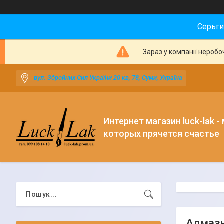
Серьги
Зараз у компанії неробо
вул. Збройних Сил України 20 кв, 78, Суми, Україна
Интернет магазин luck-lak -
которых прячется счастье
Алмазн