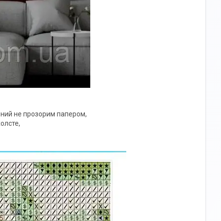
ений не прозорим папером,
холсте,