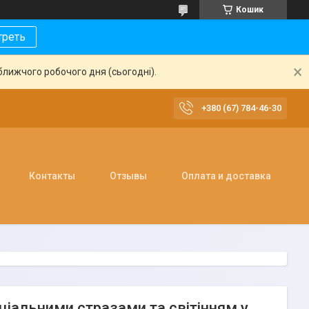
Кошик
треть
ближчого робочого дня (сьогодні).
+380 (67) 784-46-30
Контакты
Отзывы
Оплата и доставка
ціальними стразами та світінням у