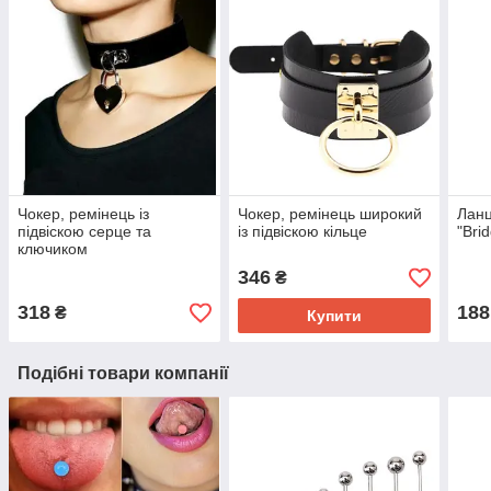
Чокер, ремінець із
Чокер, ремінець широкий
Лан
підвіскою серце та
із підвіскою кільце
"Bri
ключиком
346
₴
318
188
₴
Купити
Подібні товари компанії