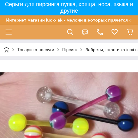
Серьги для пирсинга пупка, хряща, носа, языка и
другие
Интернет магазин luck-lak - мелочи в которых прячется сча
Товари та послуги
Пірсинг
Лабреты, штанги та інші в