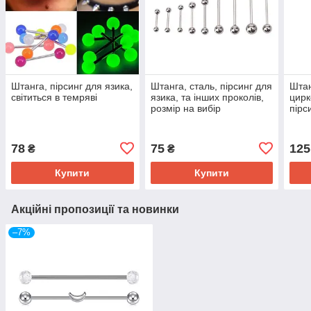
Штанга, пірсинг для язика,
Штанга, сталь, пірсинг для
Штан
світиться в темряві
язика, та інших проколів,
цирк
розмір на вибір
пірс
78
75
125
₴
₴
Купити
Купити
Акційні пропозиції та новинки
–7%