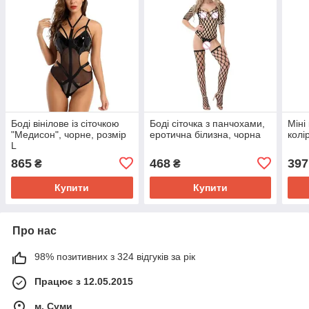
Боді вінілове із сіточкою
Боді сіточка з панчохами,
Міні
"Медисон", чорне, розмір
еротична білизна, чорна
колі
L
865
468
397
₴
₴
Купити
Купити
Про нас
98% позитивних з 324 відгуків за рік
Працює з 12.05.2015
м. Суми