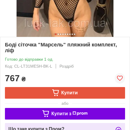
Боді сіточка "Марсель" пляжний комплект,
ліф
Готово до відправки 1 од.
Код: CL-LT31MESH-BK-L
Роздріб
767
₴
Купити
або
Купити з
Що таке купити з Пром?