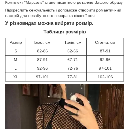
Комплект "Марсель" стане пікантною деталлю Вашого образу.
Підкреслить сексуальність і допоможе створити романтичний
настрій для незабутнього вечора та цікавої ночі.
У різновидах можна вибрати розмір.
Таблиця розмірів
Розмір
Бюст, см
Талія, см
Стегна, см
S
82-86
62-66
87-91
М
87-91
67-71
92-96
L
92-96
72-76
97-101
XL
97-101
77-81
102-106