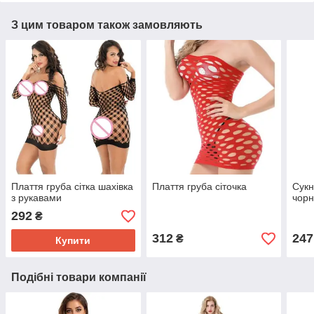
З цим товаром також замовляють
Плаття груба сітка шахівка
Плаття груба сіточка
Сукн
з рукавами
чор
292
₴
312
247
₴
Купити
Подібні товари компанії