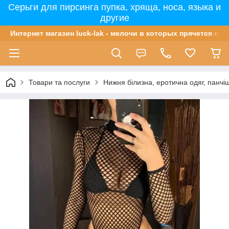
Серьги для пирсинга пупка, хряща, носа, языка и
другие
Интернет магазин luck-lak - мелочи в которых прячется сча
Товари та послуги
Нижня білизна, еротична одяг, панчі