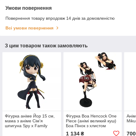
Умови повернення
Повернення товару впродовж 14 днів за домовленістю
Всі умови повернення
З цим товаром також замовляють
Фігурка аніме Йор 15 см,
Фігурка Boa Hencock One
Анім
мама з аніме Сім'я
Piece (анімі великий куш)
Miku
шпигуна Spy x Family
Боа Пінок з хлистом
1 134
700
₴