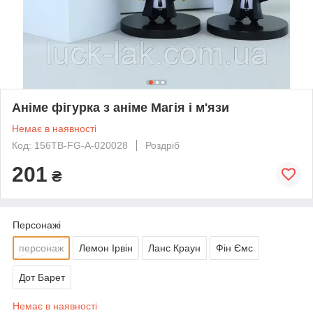
Аніме фігурка з аніме Магія і м'язи
Немає в наявності
Код: 156TB-FG-A-020028
Роздріб
201
₴
Персонажі
персонаж
Лемон Ірвін
Ланс Краун
Фін Ємс
Дот Барет
Немає в наявності