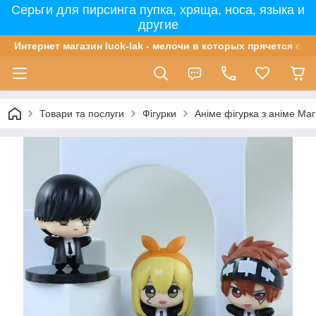
Серьги для пирсинга пупка, хряща, носа, языка и
другие
Интернет магазин luck-lak - мелочи в которых прячется сча
Товари та послуги
Фігурки
Аніме фігурка з аніме Магі