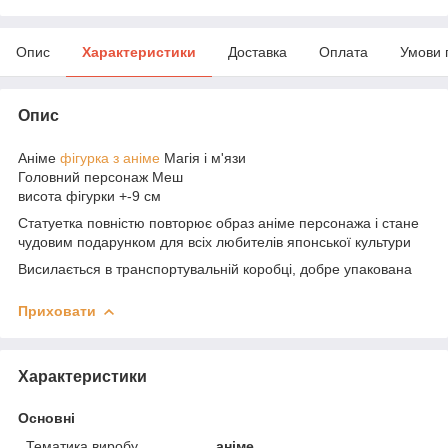
Опис
Характеристики
Доставка
Оплата
Умови 
Опис
Аніме
фігурка з аніме
Магія і м'язи
Головний персонаж Меш
висота фігурки +-9 см
Статуетка повністю повторює образ аніме персонажа і стане
чудовим подарунком для всіх любителів японської культури
Висилається в транспортувальній коробці, добре упакована
Приховати
Характеристики
Основні
Тематика виробу
аніме