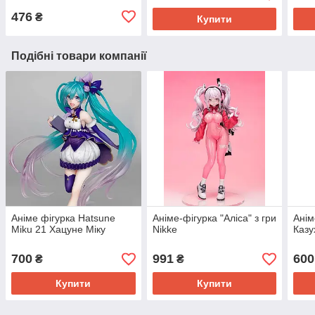
476
₴
Купити
Подібні товари компанії
Аніме фігурка Hatsune
Аніме-фігурка "Аліса" з гри
Анім
Miku 21 Хацуне Міку
Nikke
Казу
700
991
600
₴
₴
Купити
Купити