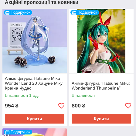
Акційні пропозиції та новинки
Подарунок
Подарунок
Аніме фігурка Hatsune Miku
Wonder Land 20 Хацуне Міку
Аніме-фігурка "Hatsune Miku:
Країна Чудес
Wonderland Thumbelina"
В наявності 1 од.
В наявності
954
800
₴
₴
Купити
Купити
Подарунок